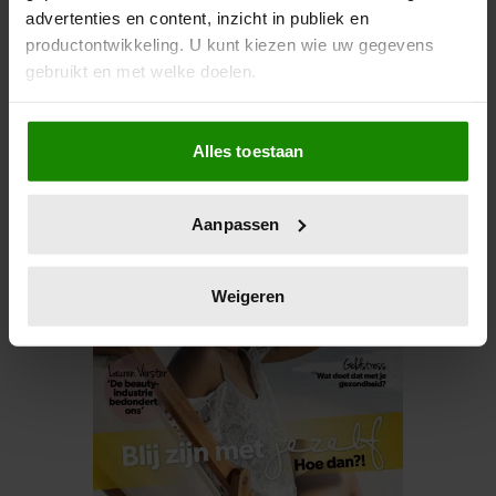
advertenties en content, inzicht in publiek en
productontwikkeling. U kunt kiezen wie uw gegevens
gebruikt en met welke doelen.
Als u het toestaat, willen we ook graag:
De nieuwe Santé ligt nu in de winkel
Alles toestaan
Informatie verzamelen over uw geografische
locatie, die tot een paar meter nauwkeurig kan zijn
Uw apparaat identificeren door het actief te
Aanpassen
scannen op specifieke eigenschappen (fingerprinting)
Lees meer over hoe uw persoonlijke gegevens worden
verwerkt en stel uw voorkeuren in het
detailgedeelte
in.
Weigeren
U kunt uw toestemming op elk moment wijzigen of
intrekken in de Cookieverklaring.
We gebruiken cookies om content en advertenties te
personaliseren, om functies voor social media te bieden
en om ons websiteverkeer te analyseren. Ook delen we
informatie over uw gebruik van onze site met onze