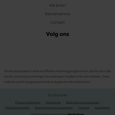
Klik & Win
Klantenservice
Contact
Volg ons
Santé participeert in diverse affiliate marketing programma’s, dat houdt in dat
Santé commissies ontvangt voor aankopen middels links van retailers. Deze
website wordt niet gesponsord door de genoemde webwinkels.
© 2026 Santé
Privacy statement
Disclaimer
Gebruikersvoorwaarden
Spelvoorwaarden
Abonnementsvoorwaarden
Cookies
Adverteren
Website gerealiseerd door
MediaSoep