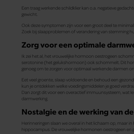
Een traag werkende schildklier kan o.a. negatieve gedac
gewicht.
Ook deze symptomen zijn voor een groot deel te minimal
Zoek bij slaapproblemen of verandering van stemming hul
Zorg voor een optimale darmw
Ik zei het al, het vrouwelijke hormoon oestrogeen schom
serotonine (het gelukshormoon) ook schommelt. Dit h
genoeg om te zorgen voor optimaal werkende darmen om 
Eet veel groente, slaap voldoende en behoud een gezond
kun je ontdekken welke voedingsmiddelen je goed verdraagt 
Dan zorgt dit voor een overactief immuunsysteem, wat le
darmwerking.
Nostalgie en de werking van d
Herinneringen slaan we overal in het lichaam op, maar in
hippocampus. De vrouwelijke hormonen oestrogeen en pr