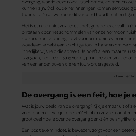
overgang, waarin deze niveaus schommelen merken we hi
kunnen zijn. Ook oude herinneringen komen eenvoudig bo
trauma’s. Zeker wanneer dit verband houdt met heftige e
Het is dan ook niet zozeer dat heftige woedeaanvallen (ma
ontstaan door het schommelen van onze hormoonhuis
hormoonhuishouding zorgt voor het opnieuw herinneren 
woede en je hebt een krachtige tool in handen om de ding
innerlijke wijsheid die spreekt. Je hoeft alleen maar te lu
is gegaan, een bedreiging vormt, je niet respectvol behande
van een ander boven die van jou worden gesteld.
De overgang is een feit, hoe j
Wat is jouw beeld van de overgang? Kijk je ernaar uit of 
vriendinnen of van je moeder? Hebben zij veel klachten erv
groot deel hoe je over de overgang denkt én belangrijker of
Een positieve mindset, is bewezen, zorgt voor een betere 