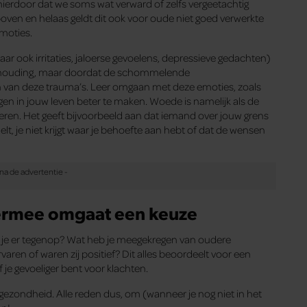
erdoor dat we soms wat verward of zelfs vergeetachtig
ven en helaas geldt dit ook voor oude niet goed verwerkte
moties.
ar ook irritaties, jaloerse gevoelens, depressieve gedachten)
houding, maar doordat de schommelende
van deze trauma’s. Leer omgaan met deze emoties, zoals
en in jouw leven beter te maken. Woede is namelijk als de
isteren. Het geeft bijvoorbeeld aan dat iemand over jouw grens
lt, je niet krijgt waar je behoefte aan hebt of dat de wensen
e ermee omgaat een keuze
zie je er tegenop? Wat heb je meegekregen van oudere
aren of waren zij positief? Dit alles beoordeelt voor een
 je gevoeliger bent voor klachten.
gezondheid. Alle reden dus, om (wanneer je nog niet in het