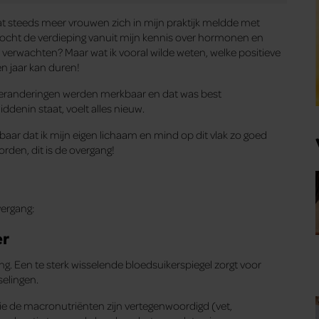
dat steeds meer vrouwen zich in mijn praktijk meldde met
zocht de verdieping vanuit mijn kennis over hormonen en
 verwachten? Maar wat ik vooral wilde weten, welke positieve
en jaar kan duren!
e veranderingen werden merkbaar en dat was best
ddenin staat, voelt alles nieuw.
aar dat ik mijn eigen lichaam en mind op dit vlak zo goed
orden, dit is de overgang!
vergang:
er
ang. Een te sterk wisselende bloedsuikerspiegel zorgt voor
selingen.
rie de macronutriënten zijn vertegenwoordigd (vet,