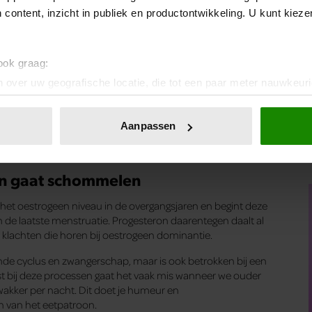
 content, inzicht in publiek en productontwikkeling. U kunt kiez
 vrouwen vaak al oververmoeid. Niet zo gek met (jonge)
le andere dingen die op je pad komen. Vaak worden eigen
gen voor de ander prio nr 1.
 ook graag:
 ongestraft doen. Vage klachten en vermoeidheid symptomen,
 over uw geografische locatie, die tot een paar meter nauwkeuri
t helaas niet meer ongestraft. Je lichaam gaat ‘harder
eren door het actief te scannen op specifieke eigenschappen (fing
eren en gehoorzamen wat het je te vertellen heeft.
onlijke gegevens worden verwerkt en stel uw voorkeuren in he
Aanpassen
d kennen en geef hier gehoor aan. Dit voorkomt straks de
jzigen of intrekken in de Cookieverklaring.
ent en advertenties te personaliseren, om functies voor social
en gaat schommelen
. Ook delen we informatie over uw gebruik van onze site met on
e. Deze partners kunnen deze gegevens combineren met andere i
 het oestrogeen niveau in de overgangsjaren en begint deze
erzameld op basis van uw gebruik van hun services. U gaat akk
an de laatste menstruatie. Progesteron daarentegen daalt al
en klachten die horen bij oestrogeen dominantie.
onde cyclus en zwangerschap, maar is ook betrokken bij een
st bij deze processen gaat het vaak mis wanneer we ouder
akker per nacht. Dit doet je humeur en
n van het eetpatroon.