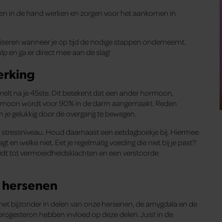
hten in de hand werken en zorgen voor het aankomen in
iseren wanneer je op tijd de nodige stappen onderneemt.
p en ga er direct mee aan de slag!
erking
melt na je 45ste. Dit betekent dat een ander hormoon,
ormoon wordt voor 90% in de darm aangemaakt. Reden
je gelukkig door de overgang te bewegen.
 stressniveau. Houd daarnaast een eetdagboekje bij. Hiermee
en welke niet. Eet je regelmatig voeding die niet bij je past?
idt tot vermoeidheidsklachten en een verstoorde
e hersenen
 het bijzonder in delen van onze hersenen, de amygdala en de
ogesteron hebben invloed op deze delen. Juist in de