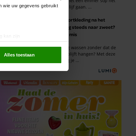
en wie uw gegevens gebruikt
g kan zijn
erprinting)
t
detailgedeelte
in. U kunt uw
Alles toestaan
 media te bieden en om ons
ze partners voor social
nformatie die u aan ze heeft
oord met onze cookies als u