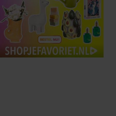
Tips om je lekker in je vel
te voelen
Met de Santé nieuwsbrief ontvang je elke
week tips om je energiek, ontspannen en in
balans te voelen.