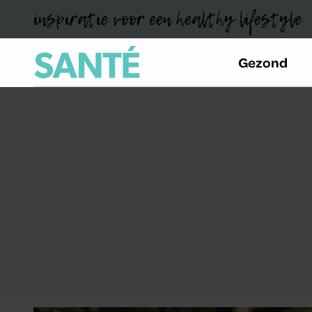
inspiratie voor een healthy lifestyle
Gezond