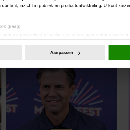
 content, inzicht in publiek en productontwikkeling. U kunt kiez
 ook graag:
 over uw geografische locatie, die tot een paar meter nauwkeuri
eren door het actief te scannen op specifieke eigenschappen (fing
onlijke gegevens worden verwerkt en stel uw voorkeuren in he
Aanpassen
jzigen of intrekken in de Cookieverklaring.
ent en advertenties te personaliseren, om functies voor social
. Ook delen we informatie over uw gebruik van onze site met on
e. Deze partners kunnen deze gegevens combineren met andere i
erzameld op basis van uw gebruik van hun services. U gaat akk