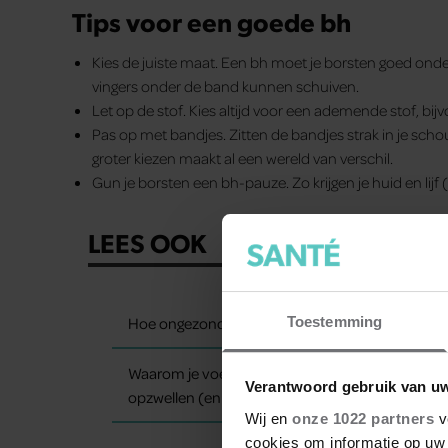
Tips voor een goede bh
Kies de juiste maat. Een bh moet je borsten goed onde
vingers onder de band kunnen schuiven.
Let op de stof. Kies altijd voor een ademende stof, bi
Pas op met bandjes. Zitten de bandjes strak in je sch
groter kiezen maakt al een wereld van verschil.
Gun je borsten een bh-pauze. Zo krijgen je huid en lijf 
LEES OOK
Hoe ongezond zijn ijsjes?
Toestemming
Waarom je voeten op warme dagen
Verantwoord gebruik van u
opzwellen (en wat je eraan kunt doen)
Wij en
onze 1022 partners
v
cookies om informatie op uw 