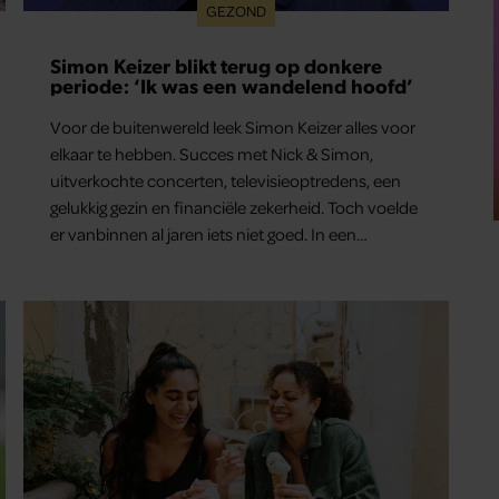
GEZOND
Simon Keizer blikt terug op donkere
periode: ‘Ik was een wandelend hoofd’
Voor de buitenwereld leek Simon Keizer alles voor
elkaar te hebben. Succes met Nick & Simon,
uitverkochte concerten, televisieoptredens, een
gelukkig gezin en financiële zekerheid. Toch voelde
er vanbinnen al jaren iets niet goed. In een
openhartig interview met ‘MAX Magazine’ vertelt
de zanger dat hij lange tijd vooral overleefde en
steeds verder van zijn gevoel verwijderd raakte.