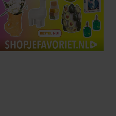
Tips om je lekker in je vel
te voelen
Met de Santé nieuwsbrief ontvang je elke
week tips om je energiek, ontspannen en in
balans te voelen.