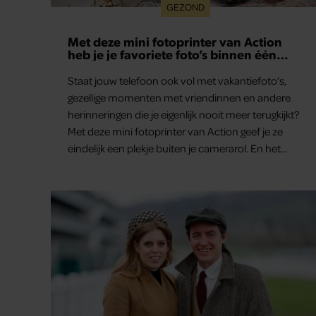
GEZOND
Met deze mini fotoprinter van Action
heb je je favoriete foto’s binnen één
minuut in handen
Staat jouw telefoon ook vol met vakantiefoto’s,
gezellige momenten met vriendinnen en andere
herinneringen die je eigenlijk nooit meer terugkijkt?
Met deze mini fotoprinter van Action geef je ze
eindelijk een plekje buiten je camerarol. En het
leuke: binnen één minuut heb je jouw foto al in
handen.