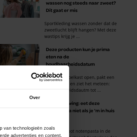
Over
p van technologieën zoals
erde advertenties en content,