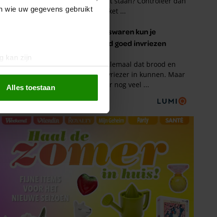
en wie uw gegevens gebruikt
g kan zijn
erprinting)
t
detailgedeelte
in. U kunt uw
Alles toestaan
 media te bieden en om ons
ze partners voor social
nformatie die u aan ze heeft
oord met onze cookies als u