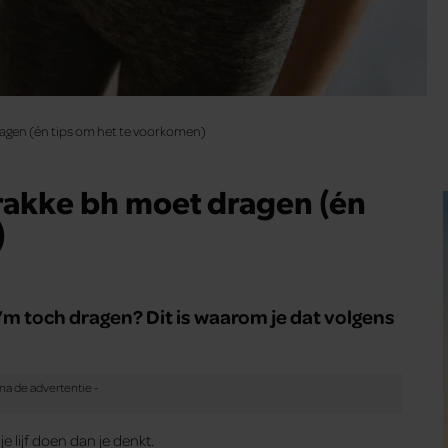
ragen (én tips om het te voorkomen)
trakke bh moet dragen (én
)
 je ‘m toch dragen? Dit is waarom je dat volgens
e lijf doen dan je denkt.