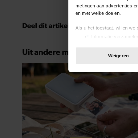
metingen aan advertenties en
en met welke doelen.
Deel dit artikel op social media!
Als u het toestaat, willen we
Informatie verzamelen
Uw apparaat identific
Uit andere media
Lees meer over hoe uw perso
Weigeren
toestemming op elk moment wi
We gebruiken cookies om cont
websiteverkeer te analyseren
media, adverteren en analys
verstrekt of die ze hebben v
onze website blijft gebruiken.