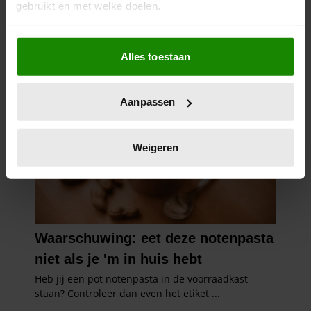
gebruikt en met welke doelen.
Als u het toestaat, willen we ook graag:
Alles toestaan
Informatie verzamelen over uw geografische
locatie, die tot een paar meter nauwkeurig kan zijn
Uw apparaat identificeren door het actief te
Aanpassen
scannen op specifieke eigenschappen (fingerprinting)
Lees meer over hoe uw persoonlijke gegevens worden
verwerkt en stel uw voorkeuren in het
detailgedeelte
in.
Weigeren
U kunt uw toestemming op elk moment wijzigen of
intrekken in de Cookieverklaring.
We gebruiken cookies om content en advertenties te
personaliseren, om functies voor social media te bieden
en om ons websiteverkeer te analyseren. Ook delen we
informatie over uw gebruik van onze site met onze
partners voor social media, adverteren en analyse. Deze
partners kunnen deze gegevens combineren met andere
informatie die u aan ze heeft verstrekt of die ze hebben