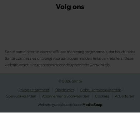
Volg ons
Santé participeert in diverse affiliate marketing programma’s, dat houdt in dat
Santé commissies ontvangt voor aankopen middels links van retailers. Deze
website wordt niet gesponsord door de genoemde webwinkels.
© 2026 Santé
Privacy statement
Disclaimer
Gebruikersvoorwaarden
Spelvoorwaarden
Abonnementsvoorwaarden
Cookies
Adverteren
Website gerealiseerd door
MediaSoep