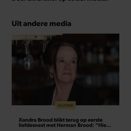
Uit andere media
GEZOND
Xandra Brood blikt terug op eerste
liefdesnest met Herman Brood: “Hier
is Lola geboren”