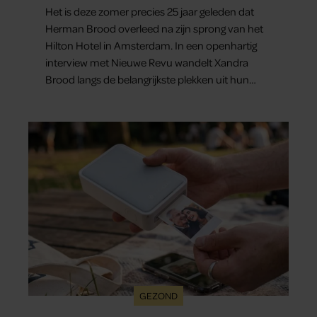
Het is deze zomer precies 25 jaar geleden dat
Herman Brood overleed na zijn sprong van het
Hilton Hotel in Amsterdam. In een openhartig
interview met Nieuwe Revu wandelt Xandra
Brood langs de belangrijkste plekken uit hun
gezamenlijke verleden. Vooral de woning aan de
Lange Leidsedwarsstraat roept een stortvloed
aan herinneringen op. Daar begon hun leven
samen en werd dochter Lola geboren.
GEZOND