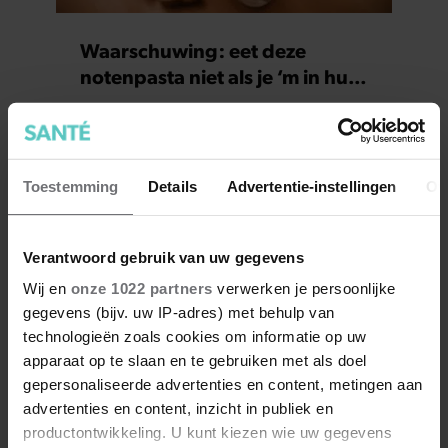
Waarschuwing: eet deze
notenpasta niet als je ‘m in huis
hebt
Toestemming
Details
Advertentie-instellingen
Ov
Verantwoord gebruik van uw gegevens
Wij en
onze 1022 partners
verwerken je persoonlijke
gegevens (bijv. uw IP-adres) met behulp van
technologieën zoals cookies om informatie op uw
apparaat op te slaan en te gebruiken met als doel
Deze producten kun je beter
gepersonaliseerde advertenties en content, metingen aan
als huismerk kopen (en deze
advertenties en content, inzicht in publiek en
juist niet)
productontwikkeling. U kunt kiezen wie uw gegevens