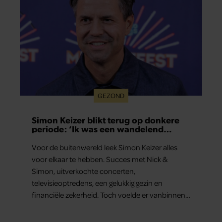
GEZOND
Simon Keizer blikt terug op donkere
periode: ‘Ik was een wandelend
hoofd’
Voor de buitenwereld leek Simon Keizer alles
voor elkaar te hebben. Succes met Nick &
Simon, uitverkochte concerten,
televisieoptredens, een gelukkig gezin en
financiële zekerheid. Toch voelde er vanbinnen
al jaren iets niet goed. In een openhartig
interview met ‘MAX Magazine’ vertelt de zanger