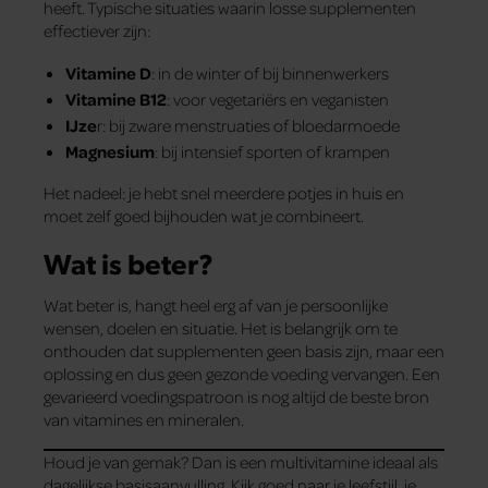
heeft. Typische situaties waarin losse supplementen
effectiever zijn:
Vitamine D
: in de winter of bij binnenwerkers
Vitamine B12
: voor vegetariërs en veganisten
IJze
r: bij zware menstruaties of bloedarmoede
Magnesium
: bij intensief sporten of krampen
Het nadeel: je hebt snel meerdere potjes in huis en
moet zelf goed bijhouden wat je combineert.
Wat is beter?
Wat beter is, hangt heel erg af van je persoonlijke
wensen, doelen en situatie. Het is belangrijk om te
onthouden dat supplementen geen basis zijn, maar een
oplossing en dus geen gezonde voeding vervangen. Een
gevarieerd voedingspatroon is nog altijd de beste bron
van vitamines en mineralen.
Houd je van gemak? Dan is een multivitamine ideaal als
dagelijkse basisaanvulling. Kijk goed naar je leefstijl, je