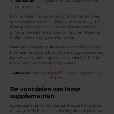
Betaalbaar
: vaak goedkoper dan meerdere losse
supplementen
Een multivitamine bundelt een groot aantal vitamines
en mineralen in één tablet. Handig, want zo hoef je niet
in tien potjes te graaien. Voor veel mensen werkt dit
prima om een eventuele basis aan te vullen. Maar met
multivitamines vul je geen tekorten aan.
Daarnaast bevatten multivitamines soms stofjes die je
helemaal niet nodig hebt, of die in jouw geval juist te veel
kunnen zijn. Vooral vetoplosbare vitamines (A, D, E, K)
kun je beter niet onnodig hoog doseren.
Lees ook:
‘Sporters opgelet! Dít heb je nodig om fit te
blijven’
De voordelen van losse
supplementen
Losse supplementen zijn veel gerichter. Je kiest precies
dat wat je nodig hebt, in een dosering die voor jou effect