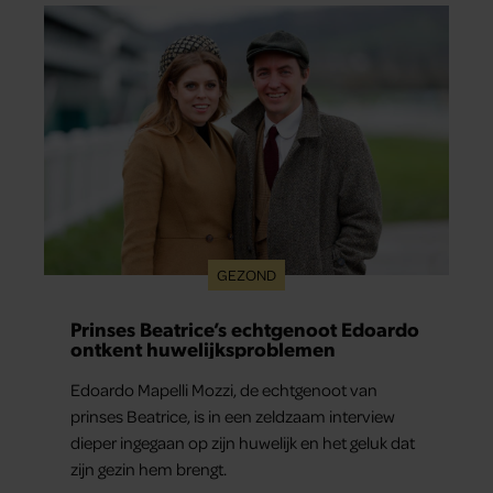
dat hij lange tijd vooral overleefde en steeds
verder van zijn gevoel verwijderd raakte.
GEZOND
Prinses Beatrice’s echtgenoot Edoardo
ontkent huwelijksproblemen
Edoardo Mapelli Mozzi, de echtgenoot van
prinses Beatrice, is in een zeldzaam interview
dieper ingegaan op zijn huwelijk en het geluk dat
zijn gezin hem brengt.