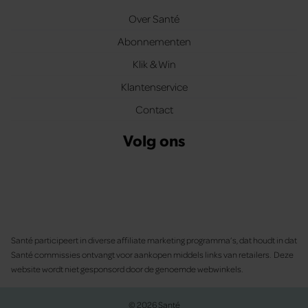
Over Santé
Abonnementen
Klik & Win
Klantenservice
Contact
Volg ons
Santé participeert in diverse affiliate marketing programma’s, dat houdt in dat
Santé commissies ontvangt voor aankopen middels links van retailers. Deze
website wordt niet gesponsord door de genoemde webwinkels.
© 2026 Santé