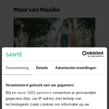
Meer van Maaike
Toestemming
Details
Advertentie-instellingen
Ov
Dít doet dagelijks wandelen
met je eetlust
Verantwoord gebruik van uw gegevens
Wij en
onze 1022 partners
verwerken je persoonlijke
gegevens (bijv. uw IP-adres) met behulp van
technologieën zoals cookies om informatie op uw