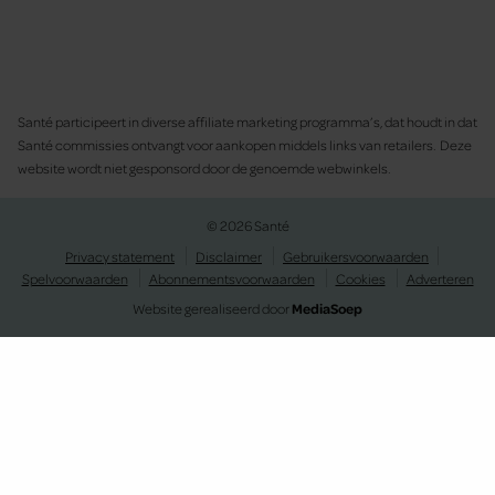
Santé participeert in diverse affiliate marketing programma’s, dat houdt in dat
Santé commissies ontvangt voor aankopen middels links van retailers. Deze
website wordt niet gesponsord door de genoemde webwinkels.
© 2026 Santé
Privacy statement
Disclaimer
Gebruikersvoorwaarden
Spelvoorwaarden
Abonnementsvoorwaarden
Cookies
Adverteren
Website gerealiseerd door
MediaSoep