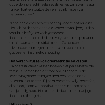
ouderdomsverschijnselen zoals verlies van spiermassa,
kanker, hart-en vaatziekten en het inkrimpen van
hersenvolume.”
Niet alleen dieren hebben baat bij voedselonthouding.
Het schijnt dat personen die vasten er vaak jong uitzien
voor hun leeftijd en vaak gezondere
lichaamsparameters hebben vergeleken met personen
die niet aan calorierestrictie doen. Zo hebben zij
bijvoorbeeld een lagere bloeddruk en een betere
glucose- en insulinehuishouding.
Het verschil tussen calorierestrictie en vasten
Calorierestrictie en vasten hoeven niet per se hetzelfde
te zijn. Bij vasten kies je ervoor om je lichaam in de
‘overlevingsstand’ te krijgen door een bepaalde tijd
helemaal niet te eten. Bij calorierestrictie wil je hetzelfde,
alleen eet je dan wel continu maar minder calorieën
dan je nodig hebt. Het komt er beide op neer dat je je
lichaam ‘uithongert’.
Uithongeren?