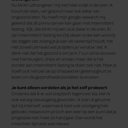
Nu klinkt ‘uithongeren’ mij niet heel vrolijk in de oren. Ik
houd van eten, van gezond maar ook zeker van
ongezond eten. Nu heeft mijn google-research mij
geleerd dat dit prima samen kan gaan met intermittent
fasting. Kijk, dat klinkt mij een stuk beter in de oren. Er
zijn Intermittent Fasting’ers (bij dezen is dat een woord)
die zeggen dat zolang je je aan de vastentijd houdt, het
niet zoveel uitmaakt wat je tijdens je ‘window’ eet. Ik
denk niet dat het gezond is om je in 7 uur vol te stouwen
met hamburgers, chips en snoep, maar dat is het
zonder aan intermittent fasting te doen ook niet. Maar je
hoeft ook niet per se op chiazaad en geitenyoghurt te
leven om de gezondheidsvoordelen te ervaren.
Je kunt alleen oordelen als je het zelf probeert
Ondanks dat ik er wat sceptisch tegenover sta, ben ik
ook wel erg nieuwsgierig geworden. Ik train al geruime
tijd vrij intensief, waarmee ik best wat voortgang heb
geboekt. Helaas kom je toch een keer op een punt dat je
progressie niet meer zo hard gaat. Dan wordt het
misschien tijd voor wat nieuws.