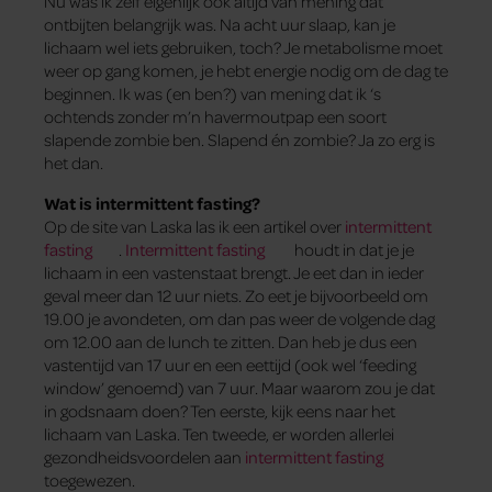
Nu was ik zelf eigenlijk ook altijd van mening dat
ontbijten belangrijk was. Na acht uur slaap, kan je
lichaam wel iets gebruiken, toch? Je metabolisme moet
weer op gang komen, je hebt energie nodig om de dag te
beginnen. Ik was (en ben?) van mening dat ik ‘s
ochtends zonder m’n havermoutpap een soort
slapende zombie ben. Slapend én zombie? Ja zo erg is
het dan.
Wat is intermittent fasting?
Op de site van Laska las ik een artikel over
intermittent
fasting
.
Intermittent fasting
houdt in dat je je
lichaam in een vastenstaat brengt. Je eet dan in ieder
geval meer dan 12 uur niets. Zo eet je bijvoorbeeld om
19.00 je avondeten, om dan pas weer de volgende dag
om 12.00 aan de lunch te zitten. Dan heb je dus een
vastentijd van 17 uur en een eettijd (ook wel ‘feeding
window’ genoemd) van 7 uur. Maar waarom zou je dat
in godsnaam doen? Ten eerste, kijk eens naar het
lichaam van Laska. Ten tweede, er worden allerlei
gezondheidsvoordelen aan
intermittent fasting
toegewezen.