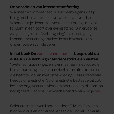
De voordelen van intermittent fasting
Wanneer je ‘normaal’ eet, is je lichaam eigenlijk altijd
bezig met het verteren en verwerken van voedsel.
Wanneer je je lichaam in vastenstaat brengt, raakt je
lichaam in een soort overlevingsstand. Om ervoor te
zorgen dat je deze ‘verhongering’ overleeft, gaat je
lichaam meer energie steken in het investeren en
onderhouden van de cellen.
In het boek De
voedselzandloper
bespreekt de
auteur Kris Verburgh calorierestrictie en vasten:
“Wetenschappelijk gezien is er maar een methode die
het verouderingsproces aanzienlijk kan afremmen en
die heeft te maken met onze voeding. Deze interventie
heet calorierestrictie. Calorierestrictie bestaat eruit dat
iemand ongeveer een vierde minder eet dan hij normaal
nodig heeft. Het boek de Voedselzandloper vind je
hier
.
Calorierestrictie werd ontdekt door Clive McCay, een
biochemicus en onderzoeker aan de Cornel University.