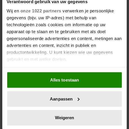
Verantwoord gebruik van uw gegevens
Wij en
onze 1022 partners
verwerken je persoonlijke
gegevens (bijv. uw IP-adres) met behulp van
technologieën zoals cookies om informatie op uw
apparaat op te slaan en te gebruiken met als doel
Wat als je stiekem verliefd op
gepersonaliseerde advertenties en content, metingen aan
een ander bent?
advertenties en content, inzicht in publiek en
productontwikkeling. U kunt kiezen wie uw gegevens
gebruikt en met welke doelen.
Als u het toestaat, willen we ook graag:
Alles toestaan
Informatie verzamelen over uw geografische
locatie, die tot een paar meter nauwkeurig kan zijn
Uw apparaat identificeren door het actief te
Aanpassen
scannen op specifieke eigenschappen (fingerprinting)
Lees meer over hoe uw persoonlijke gegevens worden
verwerkt en stel uw voorkeuren in het
detailgedeelte
in.
Weigeren
U kunt uw toestemming op elk moment wijzigen of
7 kleine dingen die je leven