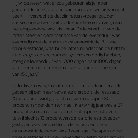
Hij wilde weten wat er zou gebeuren als je ratten
gedurende een groot deel van hun leven weinig voedsel
geeft. Hij verwachtte dat zijn ratten vroeger zouden
sterven omdat ze nooit voldoende te eten krijgen, maar
het omgekeerde was juist waar. De levensduur van de
ratten steeg en deze toename van de levensduur was
evenredig met de mate van calorierestrictie. Bij fikse
calorierestrictie, waarbij de ratten minder dan de helft te
eten kregen dan ze normaal gesproken nodig hebben,
steeg de levensduur van 1000 dagen naar 1800 dagen,
wat overeenkomt met een levensduur voor mensen
van 150 jaar.”
Gelukkig zijn wij geen ratten, maar er is ook onderzoek
gedaan bij een meer verwante diersoort: de resusaap.
“Gedurende twintig jaar aten deze resusapen 30
procent minder dan ‘normaal’. Na twintig jaar was al 37
procent van de niet-calorierestrictieapen gestorven,
terwijl slechts 13 procent van de callorierestrictieapen
gestoven was. De sterfte bij de resusapen die aan
calorierestrictie deden was 3 keer lager. De apen onder
calorierestrictie hadden bovendien veel minder last van