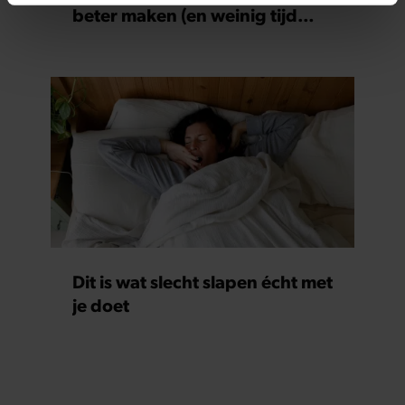
intrekken in de Cookieverklaring.
beter maken (en weinig tijd
kosten)
We gebruiken cookies om content en advertenties te
personaliseren, om functies voor social media te bieden
en om ons websiteverkeer te analyseren. Ook delen we
informatie over uw gebruik van onze site met onze
partners voor social media, adverteren en analyse. Deze
partners kunnen deze gegevens combineren met andere
informatie die u aan ze heeft verstrekt of die ze hebben
verzameld op basis van uw gebruik van hun services. U
gaat akkoord met onze cookies als u onze website blijft
gebruiken.
Dit is wat slecht slapen écht met
je doet