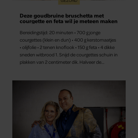
GEZOND
Deze goudbruine bruschetta met
courgette en feta wil je meteen maken
Bereidingstijd: 20 minuten • 700 g jonge
courgettes (klein en dun) • 400 g kerstomaatjes
• olijfolie • 2 tenen knoflook • 150 g feta • 4 dikke
sneden witbrood 1. Snijd de courgettes schuin in
plakken van 2 centimeter dik. Halveer de
tomaatjes. Pel en hak de knoflook. 2. Verhit een
scheut olie in…