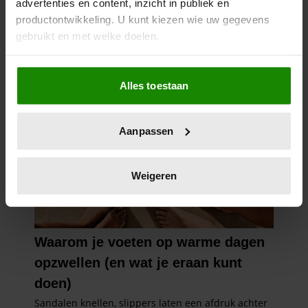
advertenties en content, inzicht in publiek en
productontwikkeling. U kunt kiezen wie uw gegevens
gebruikt en met welke doelen.
Als u het toestaat, willen we ook graag:
Alles toestaan
Informatie verzamelen over uw geografische
locatie, die tot een paar meter nauwkeurig kan zijn
Uw apparaat identificeren door het actief te
Aanpassen
scannen op specifieke eigenschappen (fingerprinting)
Lees meer over hoe uw persoonlijke gegevens worden
verwerkt en stel uw voorkeuren in het
detailgedeelte
in.
Weigeren
U kunt uw toestemming op elk moment wijzigen of
intrekken in de Cookieverklaring.
We gebruiken cookies om content en advertenties te
personaliseren, om functies voor social media te bieden
en om ons websiteverkeer te analyseren. Ook delen we
informatie over uw gebruik van onze site met onze
partners voor social media, adverteren en analyse. Deze