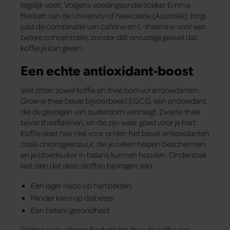
tegelijk voelt. Volgens voedingsonderzoeker Emma
Beckett van de University of Newcastle (Australië) zorgt
juist de combinatie van cafeïne en L-theanine voor een
betere concentratie, zonder dat onrustige gevoel dat
koffie je kan geven.
Een echte antioxidant-boost
Wel zitten zowel koffie en thee bomvol antioxidanten.
Groene thee bevat bijvoorbeeld EGCG, een antioxidant
die de gevolgen van ouderdom vertraagt. Zwarte thee
bevat theaflavinen, en die zijn weer goed voor je hart.
Koffie doet hier niet voor onder: het bevat antioxidanten
zoals chlorogeenzuur, die je cellen helpen beschermen
en je bloedsuiker in balans kunnen houden. Onderzoek
laat zien dat deze stoffen bijdragen aan:
Een lager risico op hartziekten
Minder kans op diabetes
Een betere gezondheid
Sterker nog: volgens Beckett zijn thee én koffie een