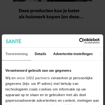
Deze producten kun je beter
als huismerk kopen (en deze
juist niet)
Toestemming
Details
Advertentie-instellingen
Ov
Verantwoord gebruik van uw gegevens
Wij en
onze 1022 partners
verwerken je persoonlijke
gegevens (bijv. uw IP-adres) met behulp van
technologieën zoals cookies om informatie op uw
apparaat op te slaan en te gebruiken met als doel
gepersonaliseerde advertenties en content, metingen aan