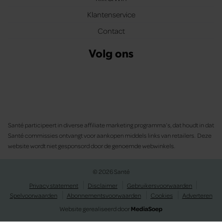
Klantenservice
Contact
Volg ons
Santé participeert in diverse affiliate marketing programma’s, dat houdt in dat
Santé commissies ontvangt voor aankopen middels links van retailers. Deze
website wordt niet gesponsord door de genoemde webwinkels.
© 2026 Santé
Privacy statement
Disclaimer
Gebruikersvoorwaarden
Spelvoorwaarden
Abonnementsvoorwaarden
Cookies
Adverteren
Website gerealiseerd door
MediaSoep