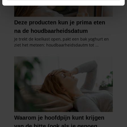
intrekken in de Cookieverklaring.
We gebruiken cookies om content en advertenties te
personaliseren, om functies voor social media te bieden
en om ons websiteverkeer te analyseren. Ook delen we
informatie over uw gebruik van onze site met onze
partners voor social media, adverteren en analyse. Deze
partners kunnen deze gegevens combineren met andere
informatie die u aan ze heeft verstrekt of die ze hebben
verzameld op basis van uw gebruik van hun services. U
gaat akkoord met onze cookies als u onze website blijft
gebruiken.