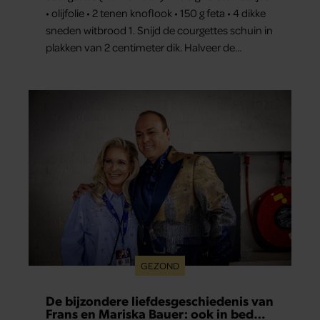
• olijfolie • 2 tenen knoflook • 150 g feta • 4 dikke
sneden witbrood 1. Snijd de courgettes schuin in
plakken van 2 centimeter dik. Halveer de
tomaatjes. Pel en hak de knoflook. 2. Verhit een
scheut olie in…
GEZOND
De bijzondere liefdesgeschiedenis van
Frans en Mariska Bauer: ook in bed