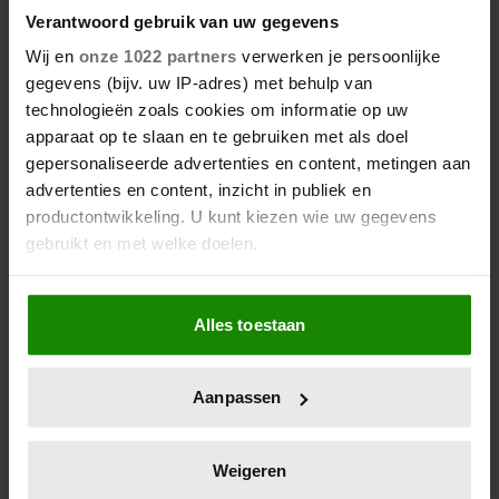
Verantwoord gebruik van uw gegevens
Wij en
onze 1022 partners
verwerken je persoonlijke
gegevens (bijv. uw IP-adres) met behulp van
technologieën zoals cookies om informatie op uw
apparaat op te slaan en te gebruiken met als doel
gepersonaliseerde advertenties en content, metingen aan
advertenties en content, inzicht in publiek en
productontwikkeling. U kunt kiezen wie uw gegevens
gebruikt en met welke doelen.
Als u het toestaat, willen we ook graag:
Alles toestaan
Informatie verzamelen over uw geografische
locatie, die tot een paar meter nauwkeurig kan zijn
Uw apparaat identificeren door het actief te
Aanpassen
scannen op specifieke eigenschappen (fingerprinting)
Lees meer over hoe uw persoonlijke gegevens worden
verwerkt en stel uw voorkeuren in het
detailgedeelte
in.
Weigeren
U kunt uw toestemming op elk moment wijzigen of