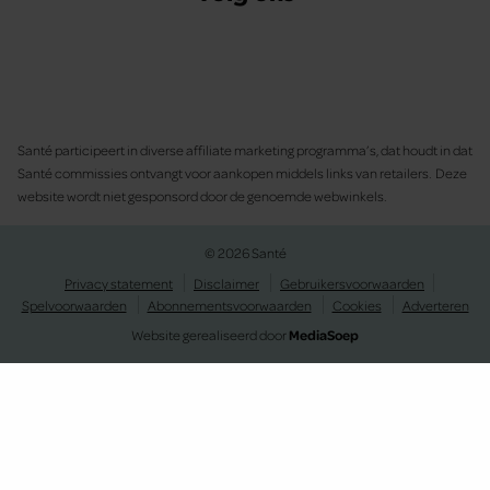
Santé participeert in diverse affiliate marketing programma’s, dat houdt in dat
Santé commissies ontvangt voor aankopen middels links van retailers. Deze
website wordt niet gesponsord door de genoemde webwinkels.
© 2026 Santé
Privacy statement
Disclaimer
Gebruikersvoorwaarden
Spelvoorwaarden
Abonnementsvoorwaarden
Cookies
Adverteren
Website gerealiseerd door
MediaSoep