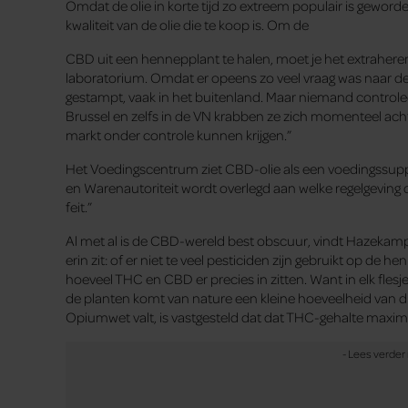
Omdat de olie in korte tijd zo extreem populair is gew
kwaliteit van de olie die te koop is. Om de
CBD uit een hennepplant te halen, moet je het extraheren.
laboratorium. Omdat er opeens zo veel vraag was naar de ol
gestampt, vaak in het buitenland. Maar niemand controlee
Brussel en zelfs in de VN krabben ze zich momenteel ach
markt onder controle kunnen krijgen.”
Het Voedingscentrum ziet CBD-olie als een voedingssuppl
en Warenautoriteit wordt overlegd aan welke regelgeving d
feit.”
Al met al is de CBD-wereld best obscuur, vindt Hazekamp. 
erin zit: of er niet te veel pesticiden zijn gebruikt op de
hoeveel THC en CBD er precies in zitten. Want in elk flesj
de planten komt van nature een kleine hoeveelheid van 
Opiumwet valt, is vastgesteld dat dat THC-gehalte maxima
Russische roulette