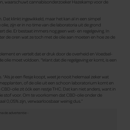
orden, waarschuwt cannabisonderzoeker Hazekamp voor de
 Dat klinkt ingewikkeld, maar het kan al in een simpel
ie, zijn er in no time van die laboratoria uit de grond
rt die. Er bestaat immers nog geen wet- en regelgeving. In
ter de oren wat ze toch met de olie aan moeten en hoe ze de
ement en vertelt dat er druk door de overheid en Voedsel-
e olie moet voldoen. “Want dat die regelgeving er komt, is een
“Als je een flesje koopt, weet je nooit helemaal zeker wat
 hennepplanten, of de olie uit een schoon laboratorium komt en
e CBD-olie zit óók een restje THC. Dat kan niet anders, want in
die stof voor. Om te voorkomen dat CBD-olie onder de
al 0,05% zijn, verwaarloosbaar weinig dus.”