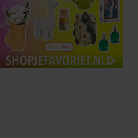
Tips om je lekker in je vel
te voelen
Met de Santé nieuwsbrief ontvang je elke
week tips om je energiek, ontspannen en in
balans te voelen.