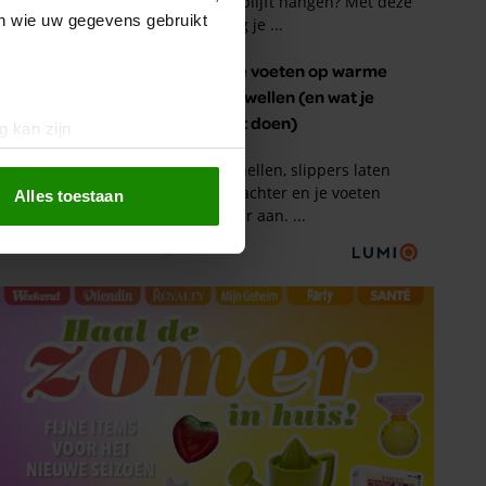
en wie uw gegevens gebruikt
g kan zijn
erprinting)
t
detailgedeelte
in. U kunt uw
Alles toestaan
 media te bieden en om ons
ze partners voor social
nformatie die u aan ze heeft
oord met onze cookies als u