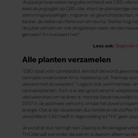
druppel je twee weken lang elke ochtend wat CBD-olie onder
leest als je googlet op CBD-olie. Want de plantaardige oli
stemmingswisselingen, migraine- en gewrichtsklachten, m
kanker, de ziekte van Parkinson en reuma. Sterker nog: he
de jubel verhalen en ook drogisterijen slaan de olie mass
gemaakt? En hoe werkt het?
Lees ook:
‘
Beginnen m
Alle planten verzamelen
“CBD staat voor cannabidiol, een stof die wordt gewonne
cannabis onderzoeker Arno Hazekamp uit. “Hennep wordt
verward met de wietplant.” Logisch ook, want hennep- en 
cannabisplanten. Toch is er een groot verschil: wietpla
veel wietrokers om te doen is. Hennep bevat nauwelijks to
2007 in de apotheek verkocht, omdat het zowel ontspann
energie. Ook al zijn de planten dus familie en de stoffe
verschillend: CBD heeft in tegenstelling tot THC geen psy
Je wordt er dus niet high van. Daarbij is de olie legaal ve
THColie valt wel onder die wet en is daarom alleen op rec