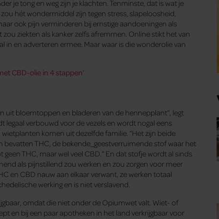
 je tong en weg zijn je klachten. Tenminste, dat is wat je
e zou hét wondermiddel zijn tegen stress, slapeloosheid,
aar ook pijn verminderen bij ernstige aandoeningen als
t zou ziekten als kanker zelfs afremmen. Online stikt het van
aal in en adverteren ermee. Maar waar is die wonderolie van
et CBD-olie in 4 stappen
‘
n uit bloemtoppen en bladeren van de hennepplant”, legt
 legaal verbouwd voor de vezels en wordt nogal eens
wietplanten komen uit dezelfde familie. “Het zijn beide
nten bevatten THC, de bekende_geestverruimende stof waar het
t geen THC, maar wel veel CBD.” En dat stofje wordt al sinds
end als pijnstillend zou werken en zou zorgen voor meer
n THC en CBD nauw aan elkaar verwant, ze werken totaal
chedelische werking en is niet verslavend.
rkrijgbaar, omdat die niet onder de Opiumwet valt. Wiet- of
ept en bij een paar apotheken in het land verkrijgbaar voor