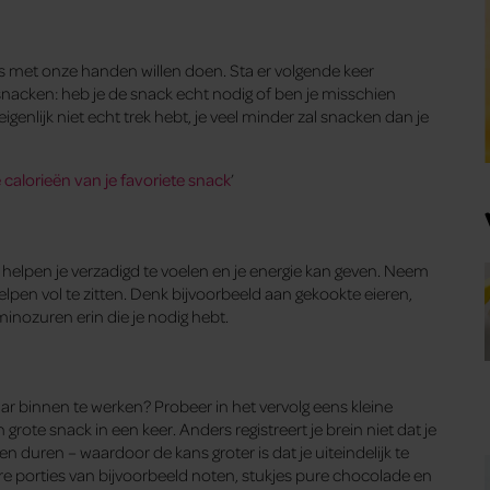
 met onze handen willen doen. Sta er volgende keer
snacken: heb je de snack echt nodig of ben je misschien
 eigenlijk niet echt trek hebt, je veel minder zal snacken dan je
 calorieën van je favoriete snack
’
n helpen je verzadigd te voelen en je energie kan geven. Neem
elpen vol te zitten. Denk bijvoorbeeld aan gekookte eieren,
inozuren erin die je nodig hebt.
r binnen te werken? Probeer in het vervolg eens kleine
rote snack in een keer. Anders registreert je brein niet dat je
n duren – waardoor de kans groter is dat je uiteindelijk te
re porties van bijvoorbeeld noten, stukjes pure chocolade en