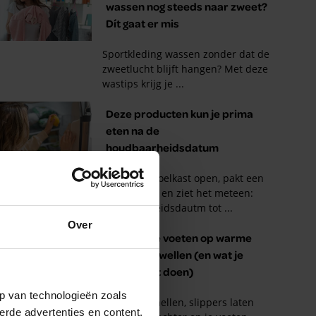
Over
p van technologieën zoals
erde advertenties en content,