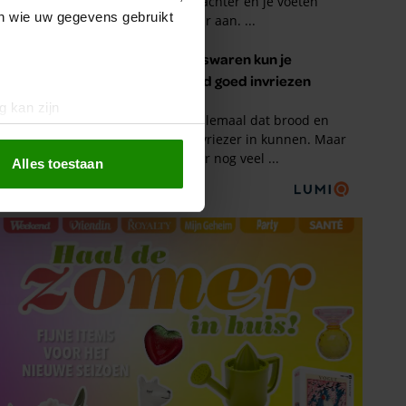
en wie uw gegevens gebruikt
g kan zijn
erprinting)
t
detailgedeelte
in. U kunt uw
Alles toestaan
 media te bieden en om ons
ze partners voor social
nformatie die u aan ze heeft
oord met onze cookies als u