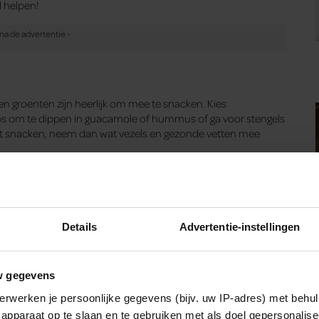
l helpen!
t en groenten zijn heerlijk om mee te snacken. Kies
ips om te dippen in guacamole of hummus of ga voor stengels
gaat snacken, neem dan wat vezels en gezonde vetten mee
Details
Advertentie-instellingen
eft om te snacken, voorkom je dat je ongecontroleerd gaat
en in wat je gaat snacken en wanneer je dat gaat doen. Zo
t je weet immers precies wanneer het tijd is voor jouw
w gegevens
erwerken je persoonlijke gegevens (bijv. uw IP-adres) met behul
apparaat op te slaan en te gebruiken met als doel gepersonalise