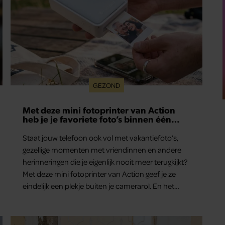
GEZOND
Met deze mini fotoprinter van Action
heb je je favoriete foto’s binnen één
minuut in handen
Staat jouw telefoon ook vol met vakantiefoto’s,
gezellige momenten met vriendinnen en andere
herinneringen die je eigenlijk nooit meer terugkijkt?
Met deze mini fotoprinter van Action geef je ze
eindelijk een plekje buiten je camerarol. En het
leuke: binnen één minuut heb je jouw foto al in
handen.