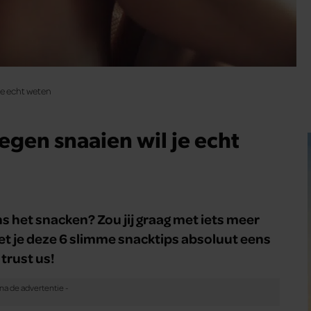
je echt weten
egen snaaien wil je echt
ns het snacken? Zou jij graag met iets meer
t je deze 6 slimme snacktips absoluut eens
trust us!