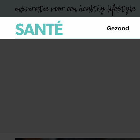
inspiratie voor een healthy lifestyle
Gezond