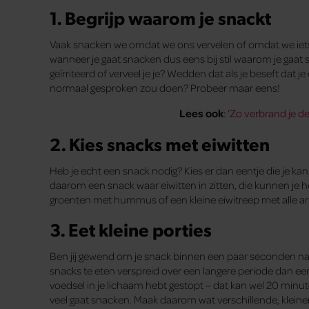
1. Begrijp waarom je snackt
Vaak snacken we omdat we ons vervelen of omdat we iets
wanneer je gaat snacken dus eens bij stil waarom je gaat 
geïrriteerd of verveel je je? Wedden dat als je beseft dat je
normaal gesproken zou doen? Probeer maar eens!
Lees ook
: ‘
Zo verbrand je de
2. Kies snacks met eiwitten
Heb je echt een snack nodig? Kies er dan eentje die je ka
daarom een snack waar eiwitten in zitten, die kunnen je h
groenten met hummus of een kleine eiwitreep met alle am
3. Eet kleine porties
Ben jij gewend om je snack binnen een paar seconden naa
snacks te eten verspreid over een langere periode dan een g
voedsel in je lichaam hebt gestopt – dat kan wel 20 minute
veel gaat snacken. Maak daarom wat verschillende, kleine