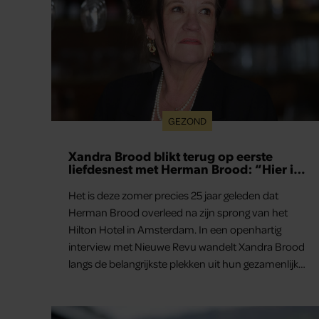
GEZOND
Xandra Brood blikt terug op eerste
liefdesnest met Herman Brood: “Hier is
Lola geboren”
Het is deze zomer precies 25 jaar geleden dat
Herman Brood overleed na zijn sprong van het
Hilton Hotel in Amsterdam. In een openhartig
interview met Nieuwe Revu wandelt Xandra Brood
langs de belangrijkste plekken uit hun gezamenlijke
verleden. Vooral de woning aan de Lange
Leidsedwarsstraat roept een stortvloed aan
herinneringen op. Daar begon hun leven samen