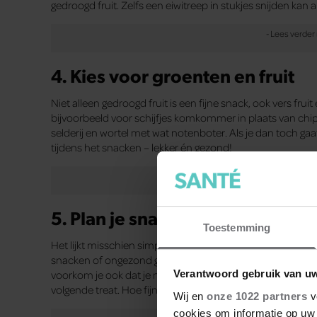
gedroogd fruit. Zelfs een eiwitreep in stukjes snijden kan a
4. Kies voor groenten en fruit
Niet alleen gedroogd fruit is een fijne snack, ook vers frui
bijvoorbeeld voor schijfjes komkommer in plaats van ch
selderij en wortel met wat notenboter. Als je dan toch 
tijdens het snacken – lekker én gezond!
5. Plan je snacks in
Toestemming
Het lijkt misschien simpel, maar wanneer je jezelf tijd ge
snacken of ongezond gaat snacken. Plan daarom van tevor
voorkom je ook dat je niet ineens onwijs honger hebt, wan
Verantwoord gebruik van u
volgende treat. Hoe fijn is dat?!
Wij en
onze 1022 partners
v
cookies om informatie op uw 