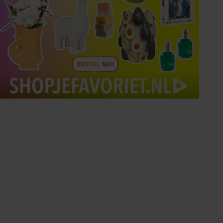
Tips om je lekker in je vel
te voelen
Met de Santé nieuwsbrief ontvang je elke
week tips om je energiek, ontspannen en in
balans te voelen.