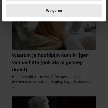
Lees meer over hoe uw persoonlijke gegevens worden
verwerkt en stel uw voorkeuren in het
detailgedeelte
in.
Weigeren
U kunt uw toestemming op elk moment wijzigen of
intrekken in de Cookieverklaring.
We gebruiken cookies om content en advertenties te
personaliseren, om functies voor social media te bieden
en om ons websiteverkeer te analyseren. Ook delen we
informatie over uw gebruik van onze site met onze
partners voor social media, adverteren en analyse. Deze
partners kunnen deze gegevens combineren met andere
informatie die u aan ze heeft verstrekt of die ze hebben
verzameld op basis van uw gebruik van hun services. U
gaat akkoord met onze cookies als u onze website blijft
gebruiken.