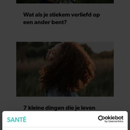
Wat als je stiekem verliefd op
een ander bent?
7 kleine dingen die je leven
beter maken (en weinig tijd
kosten)