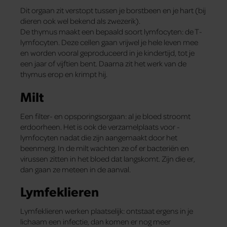
Dit orgaan zit verstopt tussen je borstbeen en je hart (bij
dieren ook wel bekend als zwezerik).
De thymus maakt een bepaald soort lymfocyten: de T-
lymfocyten. Deze cellen gaan vrijwel je hele leven mee
en worden vooral geproduceerd in je kindertijd, tot je
een jaar of vijftien bent. Daarna zit het werk van de
thymus erop en krimpt hij.
Milt
Een filter- en opsporingsorgaan: al je bloed stroomt
erdoorheen. Het is ook de verzamelplaats voor ­
lymfocyten nadat die zijn aangemaakt door het
beenmerg. In de milt wachten ze of er bacteriën en
virussen zitten in het bloed dat langskomt. Zijn die er,
dan gaan ze ­meteen in de aanval.
Lymfeklieren
Lymfe­klieren werken plaatselijk: ontstaat ergens in je
lichaam een infectie, dan komen er nog meer