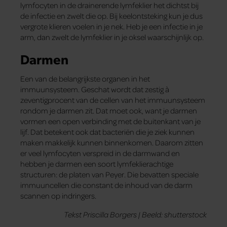
lymfocyten in de drainerende lymfeklier het dichtst bij
de infectie en zwelt die op. Bij keelontsteking kun je dus
vergrote klieren voelen in je nek. Heb je een infectie in je
arm, dan zwelt de lymfeklier in je oksel waarschijnlijk op.
Darmen
Een van de belangrijkste organen in het
immuunsysteem. Geschat wordt dat zestig à
zeventigprocent van de cellen van het immuun­systeem
rondom je darmen zit. Dat moet ook, want je darmen
vormen een open verbinding met de buitenkant van je
lijf. Dat betekent ook dat bacteriën die je ziek kunnen
maken makkelijk kunnen binnen­komen. Daarom zitten
er veel lymfocyten verspreid in de darmwand en
hebben je darmen een soort lymfeklierachtige
structuren: de platen van Peyer. Die bevatten speciale
immuuncellen die constant de inhoud van de darm
scannen op indringers.
Tekst Priscilla Borgers | Beeld: shutterstock