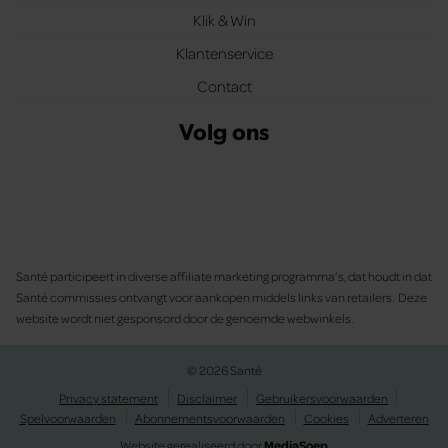
Klik & Win
Klantenservice
Contact
Volg ons
Santé participeert in diverse affiliate marketing programma’s, dat houdt in dat
Santé commissies ontvangt voor aankopen middels links van retailers. Deze
website wordt niet gesponsord door de genoemde webwinkels.
© 2026 Santé
Privacy statement
Disclaimer
Gebruikersvoorwaarden
Spelvoorwaarden
Abonnementsvoorwaarden
Cookies
Adverteren
Website gerealiseerd door
MediaSoep