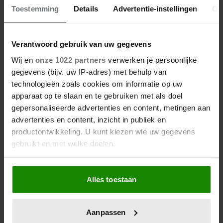
Toestemming
Details
Advertentie-instellingen
Ov
Verantwoord gebruik van uw gegevens
Wij en
onze 1022 partners
verwerken je persoonlijke
gegevens (bijv. uw IP-adres) met behulp van
technologieën zoals cookies om informatie op uw
apparaat op te slaan en te gebruiken met als doel
gepersonaliseerde advertenties en content, metingen aan
advertenties en content, inzicht in publiek en
productontwikkeling. U kunt kiezen wie uw gegevens
gebruikt en met welke doelen.
Als u het toestaat, willen we ook graag:
Alles toestaan
Informatie verzamelen over uw geografische
locatie, die tot een paar meter nauwkeurig kan zijn
Uw apparaat identificeren door het actief te
Aanpassen
scannen op specifieke eigenschappen (fingerprinting)