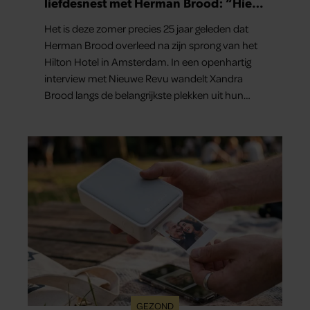
liefdesnest met Herman Brood: “Hier
is Lola geboren”
Het is deze zomer precies 25 jaar geleden dat
Herman Brood overleed na zijn sprong van het
Hilton Hotel in Amsterdam. In een openhartig
interview met Nieuwe Revu wandelt Xandra
Brood langs de belangrijkste plekken uit hun
gezamenlijke verleden. Vooral de woning aan de
Lange Leidsedwarsstraat roept een stortvloed
aan herinneringen op. Daar begon hun leven
samen en werd dochter Lola geboren.
GEZOND