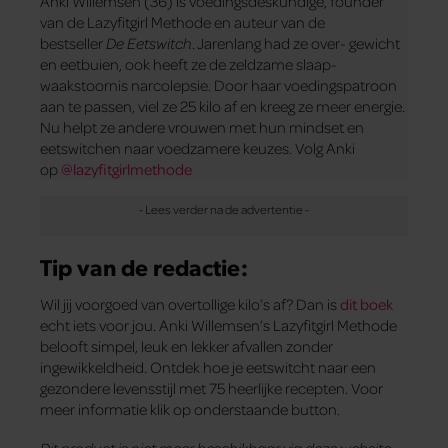
Anki Willemsen (36) is voedingsdeskundige, founder
van de Lazyfitgirl Methode en auteur van de
bestseller
De Eetswitch
. Jarenlang had ze over- gewicht
en eetbuien, ook heeft ze de zeldzame slaap-
waakstoornis narcolepsie. Door haar voedingspatroon
aan te passen, viel ze 25 kilo af en kreeg ze meer energie.
Nu helpt ze andere vrouwen met hun mindset en
eetswitchen naar voedzamere keuzes. Volg Anki
op
@lazyfitgirlmethode
Tip van de redactie:
Wil jij voorgoed van overtollige kilo’s af? Dan is
dit boek
echt iets voor jou. Anki Willemsen’s Lazyfitgirl Methode
belooft simpel, leuk en lekker afvallen zonder
ingewikkeldheid. Ontdek hoe je eetswitcht naar een
gezondere levensstijl met 75 heerlijke recepten. Voor
meer informatie klik op onderstaande button.