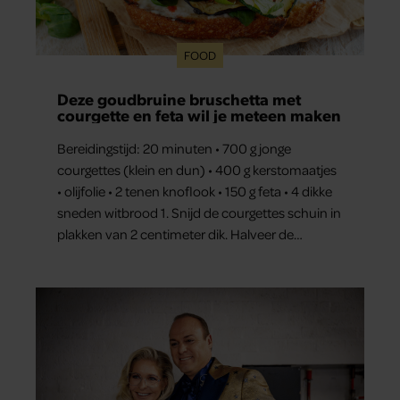
FOOD
Deze goudbruine bruschetta met
courgette en feta wil je meteen maken
Bereidingstijd: 20 minuten • 700 g jonge
courgettes (klein en dun) • 400 g kerstomaatjes
• olijfolie • 2 tenen knoflook • 150 g feta • 4 dikke
sneden witbrood 1. Snijd de courgettes schuin in
plakken van 2 centimeter dik. Halveer de
tomaatjes. Pel en hak de knoflook. 2. Verhit een
scheut olie in…