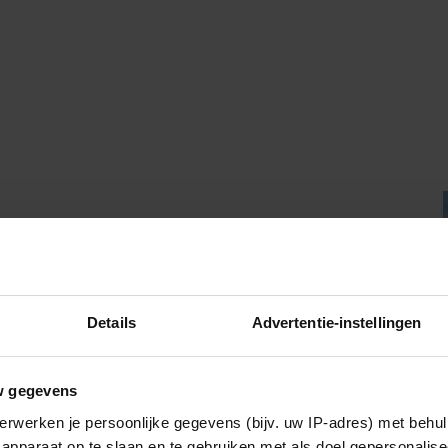
Details
Advertentie-instellingen
w gegevens
erwerken je persoonlijke gegevens (bijv. uw IP-adres) met behul
apparaat op te slaan en te gebruiken met als doel gepersonalise