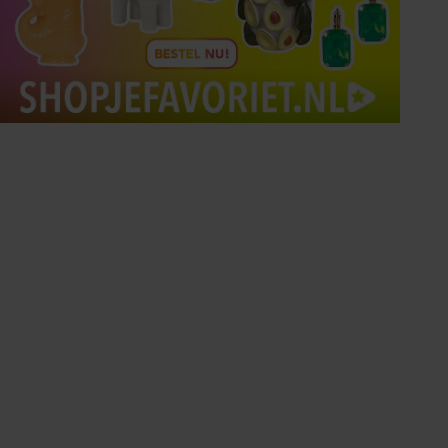
Tips om je lekker in je vel
te voelen
Met de Santé nieuwsbrief ontvang je elke
week tips om je energiek, ontspannen en in
balans te voelen.