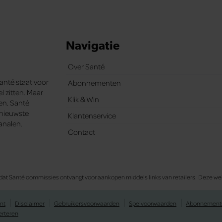
Navigatie
Over Santé
Santé staat voor
Abonnementen
l zitten. Maar
Klik & Win
ten. Santé
e nieuwste
Klantenservice
analen.
Contact
 in dat Santé commissies ontvangt voor aankopen middels links van retailers. Deze
nt
Disclaimer
Gebruikersvoorwaarden
Spelvoorwaarden
Abonnement
erteren