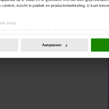
 content, inzicht in publiek en productontwikkeling. U kunt kiez
 ook graag:
 over uw geografische locatie, die tot een paar meter nauwkeuri
eren door het actief te scannen op specifieke eigenschappen (fing
onlijke gegevens worden verwerkt en stel uw voorkeuren in he
Aanpassen
jzigen of intrekken in de Cookieverklaring.
ent en advertenties te personaliseren, om functies voor social
. Ook delen we informatie over uw gebruik van onze site met on
e. Deze partners kunnen deze gegevens combineren met andere i
erzameld op basis van uw gebruik van hun services. U gaat akk