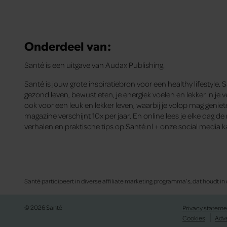
Onderdeel van:
Santé is een uitgave van Audax Publishing.
Santé is jouw grote inspiratiebron voor een healthy lifestyle. 
gezond leven, bewust eten, je energiek voelen en lekker in je ve
ook voor een leuk en lekker leven, waarbij je volop mag genie
magazine verschijnt 10x per jaar. En online lees je elke dag d
verhalen en praktische tips op Santé.nl + onze social media k
Santé participeert in diverse affiliate marketing programma’s, dat houdt
© 2026 Santé
Privacy stateme
Cookies
Adv