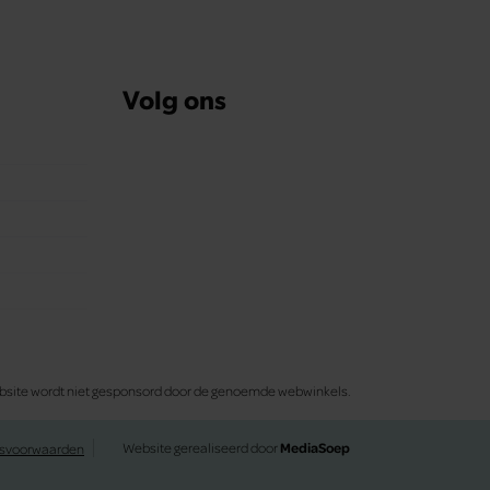
Volg ons
 website wordt niet gesponsord door de genoemde webwinkels.
Website gerealiseerd door
MediaSoep
svoorwaarden