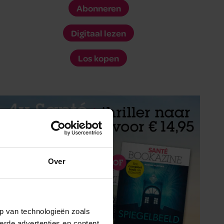
Abonneren
Digitaal lezen
Los kopen
Over
p van technologieën zoals
erde advertenties en content,