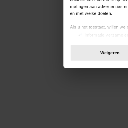
metingen aan advertenties en
en met welke doelen.
Als u het toestaat, willen we
Informatie verzamelen
Uw apparaat identific
Lees meer over hoe uw perso
Weigeren
toestemming op elk moment wi
We gebruiken cookies om cont
websiteverkeer te analyseren
media, adverteren en analys
verstrekt of die ze hebben v
onze website blijft gebruiken.