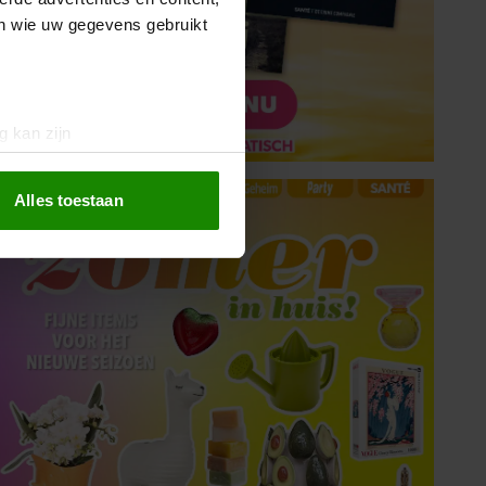
en wie uw gegevens gebruikt
g kan zijn
erprinting)
t
detailgedeelte
in. U kunt uw
Alles toestaan
 media te bieden en om ons
ze partners voor social
nformatie die u aan ze heeft
oord met onze cookies als u