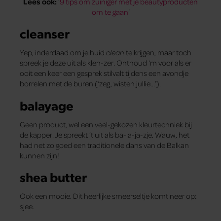
Lees ook:
‘
9 tips om zuiniger met je beautyproducten
om te gaan
‘
cleanser
Yep, inderdaad om je huid
clean
te krijgen, maar toch
spreek je deze uit als klen-zer. Onthoud ‘m voor als er
ooit een keer een gesprek stilvalt tijdens een avondje
borrelen met de buren (‘zeg, wisten jullie…’).
balayage
Geen product, wel een veel-gekozen kleurtechniek bij
de kapper. Je spreekt ’t uit als ba-la-ja-zje. Wauw, het
had net zo goed een traditionele dans van de Balkan
kunnen zijn!
shea butter
Ook een mooie. Dit heerlijke smeerseltje komt neer op:
sjee.