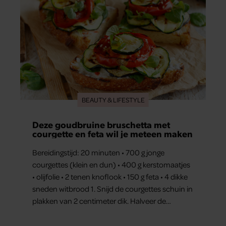
BEAUTY & LIFESTYLE
Deze goudbruine bruschetta met
courgette en feta wil je meteen maken
Bereidingstijd: 20 minuten • 700 g jonge
courgettes (klein en dun) • 400 g kerstomaatjes
• olijfolie • 2 tenen knoflook • 150 g feta • 4 dikke
sneden witbrood 1. Snijd de courgettes schuin in
plakken van 2 centimeter dik. Halveer de
tomaatjes. Pel en hak de knoflook. 2. Verhit een
scheut olie in…