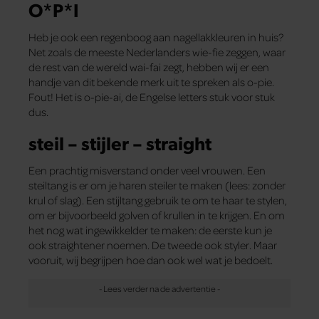
O*P*I
Heb je ook een regenboog aan nagellakkleuren in huis?
Net zoals de meeste Nederlanders wie-fie zeggen, waar
de rest van de wereld wai-fai zegt, hebben wij er een
handje van dit bekende merk uit te spreken als o-pie.
Fout! Het is o-pie-ai, de Engelse letters stuk voor stuk
dus.
steil – stijler – straight
Een prachtig misverstand onder veel vrouwen. Een
steiltang is er om je haren steiler te maken (lees: zonder
krul of slag). Een stijltang gebruik te om te haar te stylen,
om er bijvoorbeeld golven of krullen in te krijgen. En om
het nog wat ingewikkelder te maken: de eerste kun je
ook straightener noemen. De tweede ook styler. Maar
vooruit, wij begrijpen hoe dan ook wel wat je bedoelt.