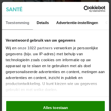
Toestemming
Details
Advertentie-instellingen
Ov
Verantwoord gebruik van uw gegevens
Wij en
onze 1022 partners
verwerken je persoonlijke
gegevens (bijv. uw IP-adres) met behulp van
technologieën zoals cookies om informatie op uw
apparaat op te slaan en te gebruiken met als doel
gepersonaliseerde advertenties en content, metingen aan
advertenties en content, inzicht in publiek en
productontwikkeling. U kunt kiezen wie uw gegevens
gebruikt en met welke doelen.
Als u het toestaat, willen we ook graag:
Alles toestaan
Informatie verzamelen over uw geografische