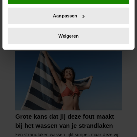
locatie, die tot een paar meter nauwkeurig kan zijn
Uw apparaat identificeren door het actief te
Aanpassen
scannen op specifieke eigenschappen (fingerprinting)
Lees meer over hoe uw persoonlijke gegevens worden
verwerkt en stel uw voorkeuren in het
detailgedeelte
in.
Weigeren
U kunt uw toestemming op elk moment wijzigen of
intrekken in de Cookieverklaring.
We gebruiken cookies om content en advertenties te
personaliseren, om functies voor social media te bieden
en om ons websiteverkeer te analyseren. Ook delen we
informatie over uw gebruik van onze site met onze
partners voor social media, adverteren en analyse. Deze
partners kunnen deze gegevens combineren met andere
informatie die u aan ze heeft verstrekt of die ze hebben
verzameld op basis van uw gebruik van hun services. U
gaat akkoord met onze cookies als u onze website blijft
gebruiken.