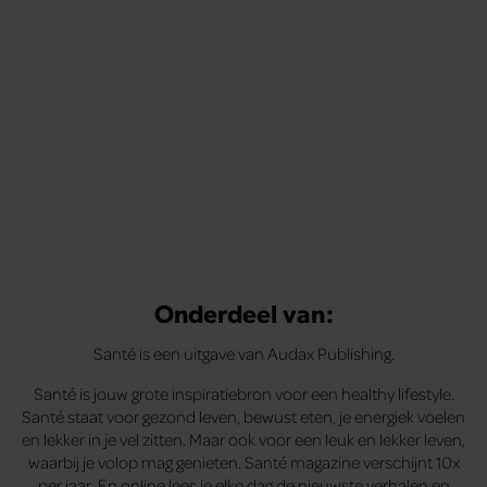
Onderdeel van:
Santé is een uitgave van Audax Publishing.
Santé is jouw grote inspiratiebron voor een healthy lifestyle.
Santé staat voor gezond leven, bewust eten, je energiek voelen
en lekker in je vel zitten. Maar ook voor een leuk en lekker leven,
waarbij je volop mag genieten. Santé magazine verschijnt 10x
per jaar. En online lees je elke dag de nieuwste verhalen en