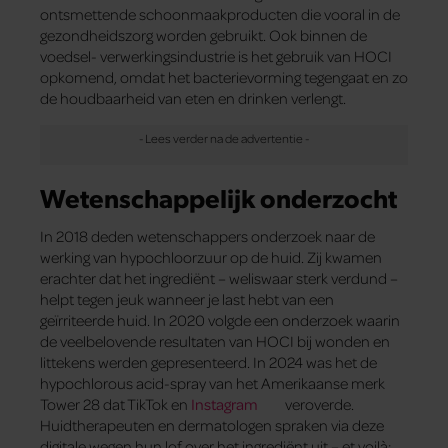
ontsmettende schoonmaakproducten die vooral in de
gezondheidszorg worden gebruikt. Ook binnen de
voedsel- verwerkingsindustrie is het gebruik van HOCI
opkomend, omdat het bacterievorming tegengaat en zo
de houdbaarheid van eten en drinken verlengt.
Wetenschappelijk onderzocht
In 2018 deden wetenschappers onderzoek naar de
werking van hypochloorzuur op de huid. Zij kwamen
erachter dat het ingrediënt – weliswaar sterk verdund –
helpt tegen jeuk wanneer je last hebt van een
geïrriteerde huid. In 2020 volgde een onderzoek waarin
de veelbelovende resultaten van HOCI bij wonden en
littekens werden gepresenteerd. In 2024 was het de
hypochlorous acid-spray van het Amerikaanse merk
Tower 28 dat TikTok en
Instagram
veroverde.
Huidtherapeuten en dermatologen spraken via deze
digitale wegen hun lof over het ingrediënt uit – et voilà: