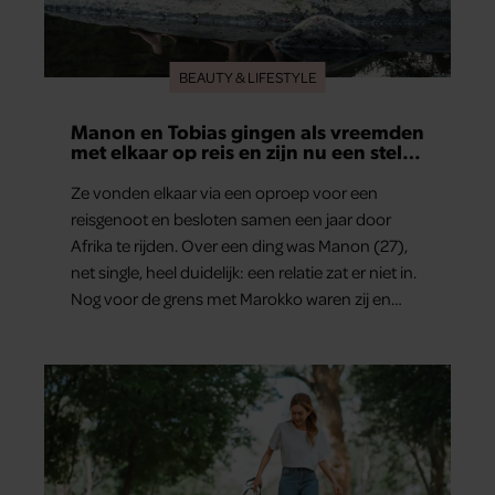
BEAUTY & LIFESTYLE
Manon en Tobias gingen als vreemden
met elkaar op reis en zijn nu een stel:
‘Ik zei nog: dit wordt niets!’
Ze vonden elkaar via een oproep voor een
reisgenoot en besloten samen een jaar door
Afrika te rijden. Over een ding was Manon (27),
net single, heel duidelijk: een relatie zat er niet in.
Nog voor de grens met Marokko waren zij en
Tobias (33) een stel. O en van dat jaartje reizen
maakten ze meteen maar even drie jaar. “Ik had
zo stellig gezegd: dit wordt niets!”