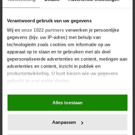
Verantwoord gebruik van uw gegevens
Wij en
onze 1022 partners
verwerken je persoonlijke
gegevens (bijv. uw IP-adres) met behulp van
technologieën zoals cookies om informatie op uw
apparaat op te slaan en te gebruiken met als doel
gepersonaliseerde advertenties en content, metingen aan
Dít doet dagelijks wandelen
advertenties en content, inzicht in publiek en
met je eetlust
productontwikkeling. U kunt kiezen wie uw gegevens
gebruikt en met welke doelen.
Als u het toestaat, willen we ook graag:
Alles toestaan
Informatie verzamelen over uw geografische
locatie, die tot een paar meter nauwkeurig kan zijn
Uw apparaat identificeren door het actief te
Aanpassen
scannen op specifieke eigenschappen (fingerprinting)
Lees meer over hoe uw persoonlijke gegevens worden