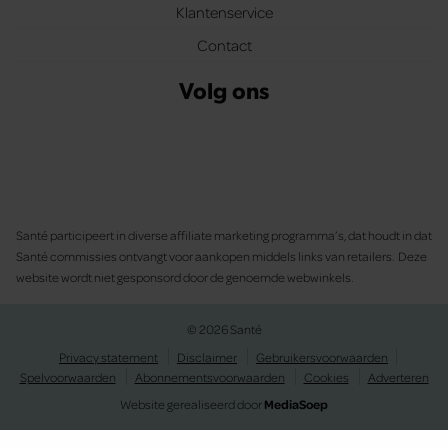
Klantenservice
Contact
Volg ons
Santé participeert in diverse affiliate marketing programma’s, dat houdt in dat
Santé commissies ontvangt voor aankopen middels links van retailers. Deze
website wordt niet gesponsord door de genoemde webwinkels.
© 2026 Santé
Privacy statement
Disclaimer
Gebruikersvoorwaarden
Spelvoorwaarden
Abonnementsvoorwaarden
Cookies
Adverteren
Website gerealiseerd door
MediaSoep