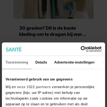
30 graden? Dit is de beste
kleding om te dragen bij warm
weer
Toestemming
Details
Advertentie-instellingen
Ov
Verantwoord gebruik van uw gegevens
Wij en
onze 1022 partners
verwerken je persoonlijke
gegevens (bijv. uw IP-adres) met behulp van
technologieën zoals cookies om informatie op uw
Heb je na je 40e meer eiwitten
apparaat op te slaan en te gebruiken met als doel