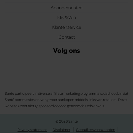
Abonnementen
Klik & Win
Klantenservice
Contact
Volg ons
Santé participeert in diverse affiliate marketing programma’s, dat houdt in dat
Santé commissies ontvangt voor aankopen middels links van retailers. Deze
website wordt niet gesponsord door de genoemde webwinkels.
© 2026 Santé
Privacy statement
Disclaimer
Gebruikersvoorwaarden