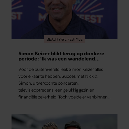
BEAUTY & LIFESTYLE
Simon Keizer blikt terug op donkere
periode: ‘Ik was een wandelend
hoofd’
Voor de buitenwereld leek Simon Keizer alles
voor elkaar te hebben. Succes met Nick &
Simon, uitverkochte concerten,
televisieoptredens, een gelukkig gezin en
financiële zekerheid. Toch voelde er vanbinnen
al jaren iets niet goed. In een openhartig
interview met ‘MAX Magazine’ vertelt de zanger
dat hij lange tijd vooral overleefde en steeds
verder van zijn gevoel verwijderd raakte.