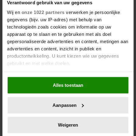
Verantwoord gebruik van uw gegevens
Wij en
onze 1022 partners
verwerken je persoonlijke
gegevens (bijv. uw IP-adres) met behulp van
technologieën zoals cookies om informatie op uw
apparaat op te slaan en te gebruiken met als doel
gepersonaliseerde advertenties en content, metingen aan
advertenties en content, inzicht in publiek en
productontwikkeling. U kunt kiezen wie uw gegevens
gebruikt en met welke doelen.
Als u het toestaat, willen we ook graag:
Alles toestaan
Informatie verzamelen over uw geografische
locatie, die tot een paar meter nauwkeurig kan zijn
Uw apparaat identificeren door het actief te
Aanpassen
scannen op specifieke eigenschappen (fingerprinting)
Lees meer over hoe uw persoonlijke gegevens worden
verwerkt en stel uw voorkeuren in het
detailgedeelte
in.
Weigeren
U kunt uw toestemming op elk moment wijzigen of