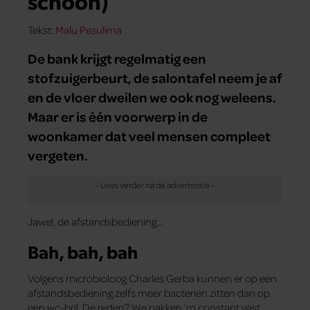
schoon)
Tekst:
Malu Pesulima
De bank krijgt regelmatig een
stofzuigerbeurt, de salontafel neem je af
en de vloer dweilen we ook nog weleens.
Maar er is één voorwerp in de
woonkamer dat veel mensen compleet
vergeten.
Jawel, de afstandsbediening…
Bah, bah, bah
Volgens microbioloog Charles Gerba kunnen er op een
afstandsbediening zelfs meer bacteriën zitten dan op
een wc-bril. De reden? We pakken ‘m constant vast,