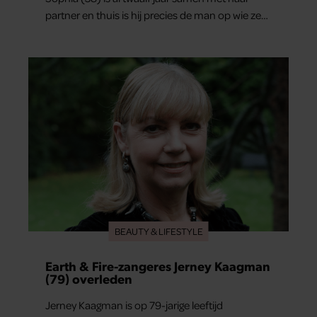
partner en thuis is hij precies de man op wie ze
verliefd werd: lief, zorgzaam en grappig. Toch
merkt ze dat ze zich steeds vaker schaamt zodra
ze samen onder de mensen zijn.
BEAUTY & LIFESTYLE
Earth & Fire-zangeres Jerney Kaagman
(79) overleden
Jerney Kaagman is op 79-jarige leeftijd