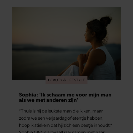
de basis vormde voor zijn carrière. Nog altijd kan
hij voor advies bij zijn zus terecht.
BEAUTY & LIFESTYLE
Sophia: ‘Ik schaam me voor mijn man
als we met anderen zijn’
“Thuis is hij de leukste man die ik ken, maar
zodra we een verjaardag of etentje hebben,
hoop ik stiekem dat hij zich een beetje inhoudt.”
Sophia (38) is al twaalf jaar samen met haar