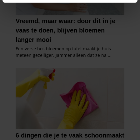
intrekken in de Cookieverklaring.
We gebruiken cookies om content en advertenties te
personaliseren, om functies voor social media te bieden
en om ons websiteverkeer te analyseren. Ook delen we
informatie over uw gebruik van onze site met onze
partners voor social media, adverteren en analyse. Deze
partners kunnen deze gegevens combineren met andere
informatie die u aan ze heeft verstrekt of die ze hebben
verzameld op basis van uw gebruik van hun services. U
gaat akkoord met onze cookies als u onze website blijft
gebruiken.