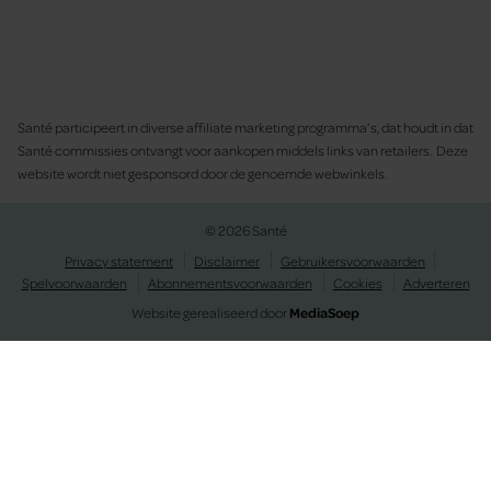
Santé participeert in diverse affiliate marketing programma’s, dat houdt in dat
Santé commissies ontvangt voor aankopen middels links van retailers. Deze
website wordt niet gesponsord door de genoemde webwinkels.
© 2026 Santé
Privacy statement
Disclaimer
Gebruikersvoorwaarden
Spelvoorwaarden
Abonnementsvoorwaarden
Cookies
Adverteren
Website gerealiseerd door
MediaSoep