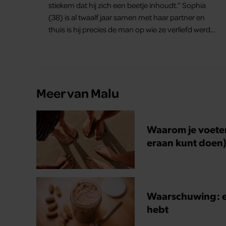
stiekem dat hij zich een beetje inhoudt.” Sophia
(38) is al twaalf jaar samen met haar partner en
thuis is hij precies de man op wie ze verliefd werd:
lief, zorgzaam en grappig. Toch merkt ze dat ze zich
steeds vaker schaamt zodra ze samen onder de
mensen zijn.
Meer van Malu
Waarom je voete
eraan kunt doen
Waarschuwing: eet
hebt