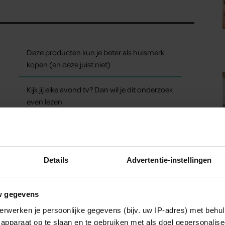
Deze producten kun je beter als huismerk
kopen (en deze juist niet)
Kijk jij elke avond tv? Dan wil je dit onderzoek
even lezen
Details
Advertentie-instellingen
w gegevens
erwerken je persoonlijke gegevens (bijv. uw IP-adres) met behul
apparaat op te slaan en te gebruiken met als doel gepersonalise