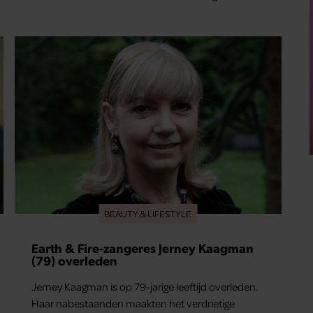
dat juist zijn opvoeding de basis vormde voor zijn
carrière. Nog altijd kan hij voor advies bij zijn zus
terecht.
BEAUTY & LIFESTYLE
Earth & Fire-zangeres Jerney Kaagman
(79) overleden
Jerney Kaagman is op 79-jarige leeftijd overleden.
Haar nabestaanden maakten het verdrietige