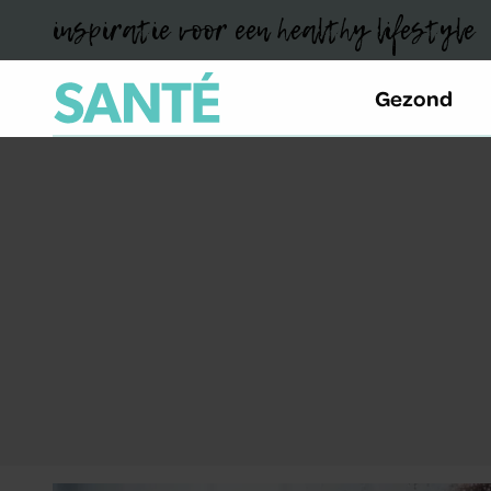
inspiratie voor een healthy lifestyle
Gezond