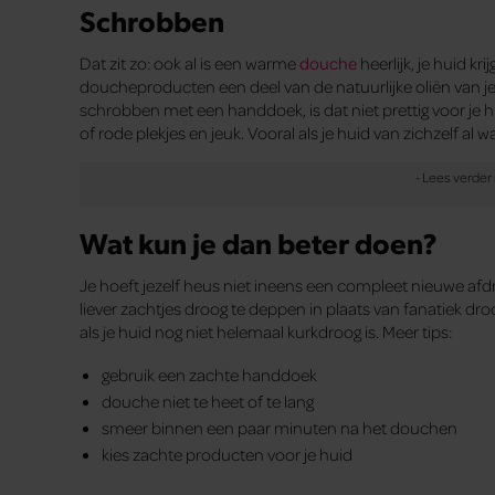
Schrobben
Dat zit zo: ook al is een warme
douche
heerlijk, je huid k
doucheproducten een deel van de natuurlijke oliën van je 
schrobben met een handdoek, is dat niet prettig voor je h
of rode plekjes en jeuk. Vooral als je huid van zichzelf al wa
Wat kun je dan beter doen?
Je hoeft jezelf heus niet ineens een compleet nieuwe afdr
liever zachtjes droog te deppen in plaats van fanatiek droo
als je huid nog niet helemaal kurkdroog is. Meer tips:
gebruik een zachte handdoek
douche niet te heet of te lang
smeer binnen een paar minuten na het douchen
kies zachte producten voor je huid