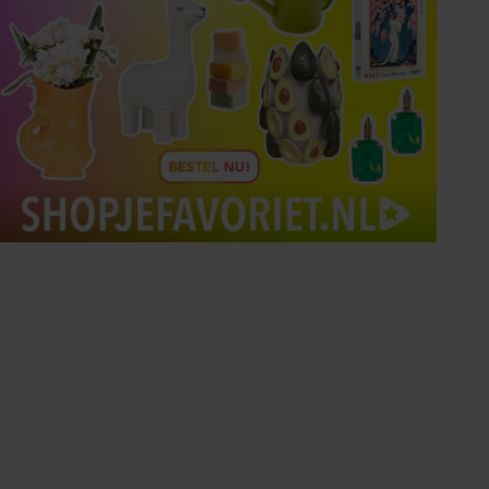
Tips om je lekker in je vel
te voelen
Met de Santé nieuwsbrief ontvang je elke
week tips om je energiek, ontspannen en in
balans te voelen.