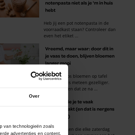
Over
p van technologieën zoals
erde advertenties en content,