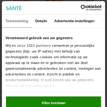
Toestemming
Details
Advertentie-instellingen
Ov
Verantwoord gebruik van uw gegevens
Wij en
onze 1022 partners
verwerken je persoonlijke
Waarschuwing: eet deze
gegevens (bijv. uw IP-adres) met behulp van
notenpasta niet als je ‘m in huis
technologieën zoals cookies om informatie op uw
hebt
apparaat op te slaan en te gebruiken met als doel
gepersonaliseerde advertenties en content, metingen aan
advertenties en content, inzicht in publiek en
productontwikkeling. U kunt kiezen wie uw gegevens
gebruikt en met welke doelen.
Als u het toestaat, willen we ook graag:
Alles toestaan
Informatie verzamelen over uw geografische