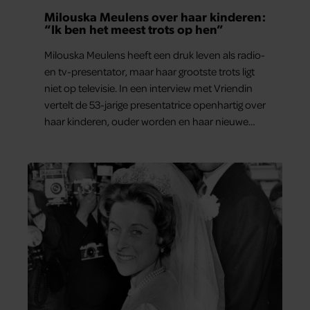
Milouska Meulens over haar kinderen:
“Ik ben het meest trots op hen”
Milouska Meulens heeft een druk leven als radio-
en tv-presentator, maar haar grootste trots ligt
niet op televisie. In een interview met Vriendin
vertelt de 53-jarige presentatrice openhartig over
haar kinderen, ouder worden en haar nieuwe
kinderboek Chill. Ook blikt ze terug op haar jeugd
en deelt ze welke levenslessen haar vandaag de
dag het meest bezighouden.