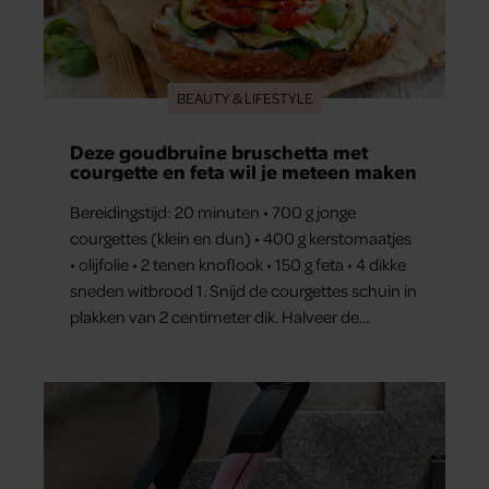
BEAUTY & LIFESTYLE
Deze goudbruine bruschetta met
courgette en feta wil je meteen maken
Bereidingstijd: 20 minuten • 700 g jonge
courgettes (klein en dun) • 400 g kerstomaatjes
• olijfolie • 2 tenen knoflook • 150 g feta • 4 dikke
sneden witbrood 1. Snijd de courgettes schuin in
plakken van 2 centimeter dik. Halveer de
tomaatjes. Pel en hak de knoflook. 2. Verhit een
scheut olie in…