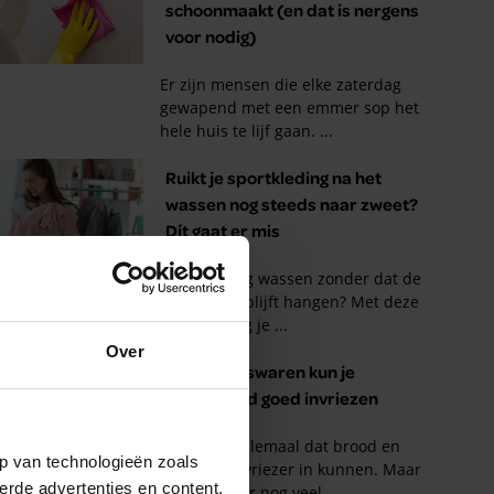
Over
p van technologieën zoals
erde advertenties en content,