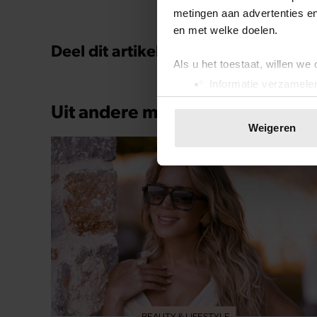
metingen aan advertenties en
en met welke doelen.
Deel dit artikel op social media!
Als u het toestaat, willen we
Informatie verzamelen
Uw apparaat identific
Uit andere media
Lees meer over hoe uw perso
Weigeren
toestemming op elk moment wi
We gebruiken cookies om cont
websiteverkeer te analyseren
media, adverteren en analys
verstrekt of die ze hebben v
onze website blijft gebruiken.
BEAUTY & LIFESTYLE