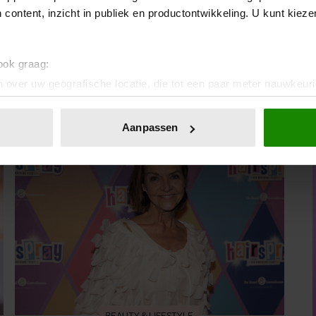
 content, inzicht in publiek en productontwikkeling. U kunt kiez
 ook graag:
 over uw geografische locatie, die tot een paar meter nauwkeuri
eren door het actief te scannen op specifieke eigenschappen (fing
onlijke gegevens worden verwerkt en stel uw voorkeuren in he
Aanpassen
jzigen of intrekken in de Cookieverklaring.
ent en advertenties te personaliseren, om functies voor social
. Ook delen we informatie over uw gebruik van onze site met on
e. Deze partners kunnen deze gegevens combineren met andere i
erzameld op basis van uw gebruik van hun services. U gaat akk
BEAUTY & LIFESTYLE