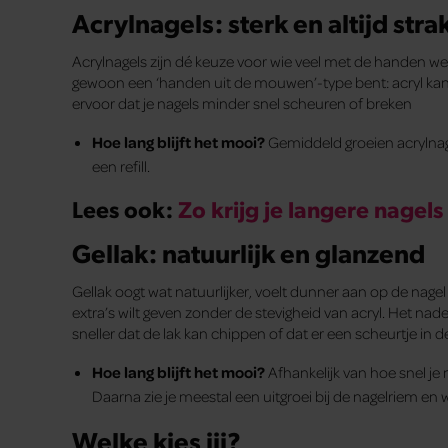
Acrylnagels: sterk en altijd stra
Acrylnagels zijn dé keuze voor wie veel met de handen wer
gewoon een ‘handen uit de mouwen’-type bent: acryl kan we
ervoor dat je nagels minder snel scheuren of breken
Hoe lang blijft het mooi?
Gemiddeld groeien acrylnage
een refill.
Lees ook:
Zo krijg je langere nagels
Gellak: natuurlijk en glanzend
Gellak oogt wat natuurlijker, voelt dunner aan op de nagel
extra’s wilt geven zonder de stevigheid van acryl. Het nad
sneller dat de lak kan chippen of dat er een scheurtje in 
Hoe lang blijft het mooi?
Afhankelijk van hoe snel je n
Daarna zie je meestal een uitgroei bij de nagelriem en 
Welke kies jij?