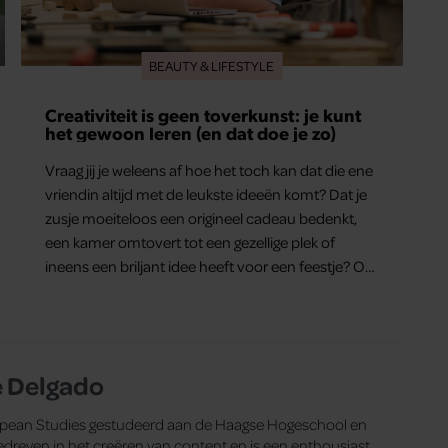
BEAUTY & LIFESTYLE
Creativiteit is geen toverkunst: je kunt
het gewoon leren (en dat doe je zo)
Vraag jij je weleens af hoe het toch kan dat die ene
vriendin altijd met de leukste ideeën komt? Dat je
zusje moeiteloos een origineel cadeau bedenkt,
een kamer omtovert tot een gezellige plek of
ineens een briljant idee heeft voor een feestje? Of
dat je buurman van een oude plantenpot een
hippe lamp weet te maken, terwijl jij om de
haverklap naar je sleutels loopt te zoeken.
e Delgado
European Studies gestudeerd aan de Haagse Hogeschool en
dreven in het creëren van content en is een enthousiast,