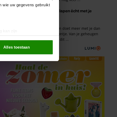
en wie uw gegevens gebruikt
g kan zijn
erprinting)
t
detailgedeelte
in. U kunt uw
Alles toestaan
 media te bieden en om ons
ze partners voor social
nformatie die u aan ze heeft
oord met onze cookies als u