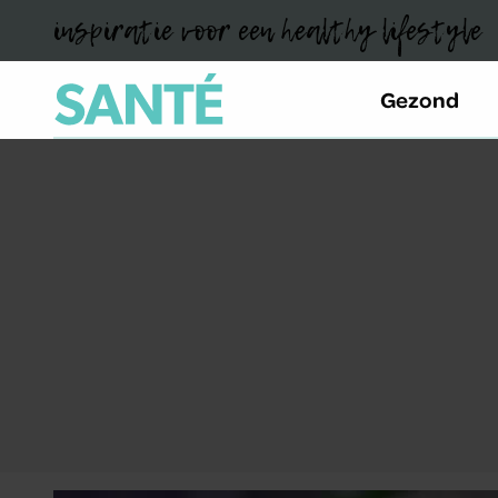
inspiratie voor een healthy lifestyle
Gezond