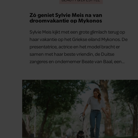
Zó geniet Sylvie Meis na van
droomvakantie op Mykonos
Sylvie Meis kijkt met een grote glimlach terug op
haar vakantie op het Griekse eiland Mykonos. De
presentatrice, actrice en het model bracht er
samen met haar beste vriendin, de Duitse
zangeres en ondernemer Beate van Baal, een
week door. Op sociale media deelt Sylvie Meis
prachtige foto’s van de zonovergoten
bestemming én vertelt ze hoe bijzonder de reis
voor haar is geweest.