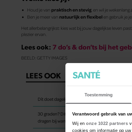
Houd je van
praktisch en stevig
, en wil je wekenlan
Ben je meer van
natuurlijk en flexibel
en gebruik je je
Het allerbelangrijkst: kies wat bij jouw dagelijkse leven p
plezier ervan.
Lees ook:
7 do’s & don’ts bij het ge
BEELD: GETTY IMAGES
LEES OOK
Toestemming
Dít doet dagelijks wandelen met je eetlust
30 graden? Dit is de beste kleding om te
Verantwoord gebruik van u
dragen bij warm weer
Wij en
onze 1022 partners
v
cookies om informatie op uw 