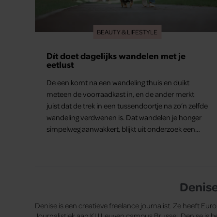
BEAUTY & LIFESTYLE
Dít doet dagelijks wandelen met je
eetlust
De een komt na een wandeling thuis en duikt
meteen de voorraadkast in, en de ander merkt
juist dat de trek in een tussendoortje na zo’n zelfde
wandeling verdwenen is. Dat wandelen je honger
simpelweg aanwakkert, blijkt uit onderzoek een
stuk te kort door de bocht. Er gebeurt iets veel
interessanters.
Denis
Denise is een creatieve freelance journalist. Ze heeft 
Journalistiek aan KU Leuven campus Brussel. Denise is be