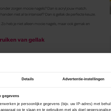
g zonder zorgen mooie nagels? Dan is acryl jouw match.
 handen niet al te intensief? Dan is gellak de perfecte keuze.
ast. Zo heb je niet alleen mooie nagels, maar ook gemak en
bruiken van gellak
Details
Advertentie-instellingen
Wat als je stiekem verliefd op een ander
bent?
w gegevens
Heb je na je 40e meer eiwitten nodig?
erwerken je persoonlijke gegevens (bijv. uw IP-adres) met behul
apparaat op te slaan en te gebruiken met als doel gepersonalise