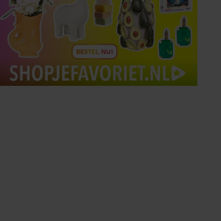
Tips om je lekker in je vel
te voelen
Met de Santé nieuwsbrief ontvang je elke
week tips om je energiek, ontspannen en in
balans te voelen.