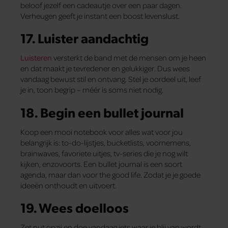
beloof jezelf een cadeautje over een paar dagen.
Verheugen geeft je instant een boost levenslust.
17. Luister aandachtig
Luisteren
versterkt de band met de mensen om je heen
en dat maakt je tevredener en gelukkiger. Dus wees
vandaag bewust stil en ontvang. Stel je oordeel uit, leef
je in, toon begrip – méér is soms niet nodig.
18. Begin een bullet journal
Koop een mooi notebook voor alles wat voor jou
belangrijk is: to-do-lijstjes, bucketlists, voornemens,
brainwaves, favoriete uitjes, tv-series die je nog wilt
kijken, enzovoorts. Een bullet journal is een soort
agenda, maar dan voor the good life. Zodat je je goede
ideeën onthoudt en uitvoert.
19. Wees doelloos
Zet nut opzij en doe vandaag iets waar je blij van wordt.