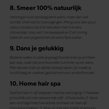
8. Smeer 100% natuurlijk
Verzorg je huid vandaag eens extra, maar dan wel
zonder chemische toevoegingen. Meng voor een puur
natuur bodyscrub 2 el rietsuiker met 4 el vers
citroensap, rasp van 1 sinaasappel en 2 el honing.
Gebruik voor je gezichtshuid extra fijne suiker.
9. Dans je gelukkig
Bedenk welke muziek je graag hoorde toen je achttien
jaar was, zoek dat ene favoriete nummer op en dans.
Met dansen train je allerlei spiergroepen, je maakt je
hoofd leeg en wakkert gelukshormoon endorfine aan.
10. Home hair spa
Geef je haar in vijf stappen intense verzorging: 1. Masseer
je hoofdhuid met verwarmde olijf- of kokosolie. 2. Sla er
een vochtige hete handdoek omheen en laat vijf
minutenintrekken. 3. Was uit met een milde shampoo.