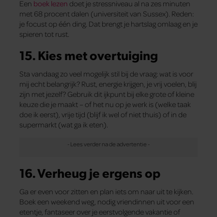
Een
boek lezen
doet je stressniveau al na zes minuten
met 68 procent dalen (universiteit van Sussex). Reden:
je focust op één ding. Dat brengt je hartslag omlaag en je
spieren tot rust.
15. Kies met overtuiging
Sta vandaag zo veel mogelijk stil bij de vraag: wat is voor
mij echt belangrijk? Rust, energie krijgen, je vrij voelen, blij
zijn met jezelf? Gebruik dit ijkpunt bij elke grote of kleine
keuze die je maakt – of het nu op je werk is (welke taak
doe ik eerst), vrije tijd (blijf ik wel of niet thuis) of in de
supermarkt (wat ga ik eten).
16. Verheug je ergens op
Ga er even voor zitten en plan iets om naar uit te kijken.
Boek een weekend weg, nodig vriendinnen uit voor een
etentje, fantaseer over je eerstvolgende vakantie of