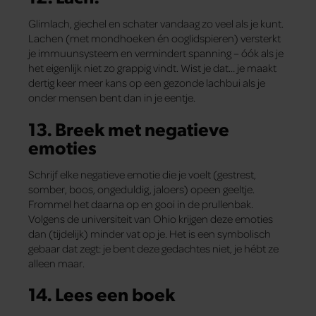
Glimlach, giechel en schater vandaag zo veel als je kunt.
Lachen (met mondhoeken én ooglidspieren) versterkt
je immuunsysteem en vermindert spanning – óók als je
het eigenlijk niet zo grappig vindt. Wist je dat… je maakt
dertig keer meer kans op een gezonde lachbui als je
onder mensen bent dan in je eentje.
13. Breek met negatieve
emoties
Schrijf elke negatieve emotie die je voelt (gestrest,
somber, boos, ongeduldig, jaloers) opeen geeltje.
Frommel het daarna op en gooi in de prullenbak.
Volgens de universiteit van Ohio krijgen deze emoties
dan (tijdelijk) minder vat op je. Het is een symbolisch
gebaar dat zegt: je bent deze gedachtes niet, je hébt ze
alleen maar.
14. Lees een boek