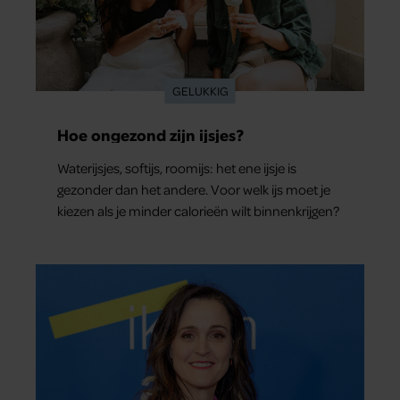
partners kunnen deze gegevens combineren met andere
informatie die u aan ze heeft verstrekt of die ze hebben
verzameld op basis van uw gebruik van hun services. U
gaat akkoord met onze cookies als u onze website blijft
GELUKKIG
gebruiken.
Hoe ongezond zijn ijsjes?
Waterijsjes, softijs, roomijs: het ene ijsje is
gezonder dan het andere. Voor welk ijs moet je
kiezen als je minder calorieën wilt binnenkrijgen?