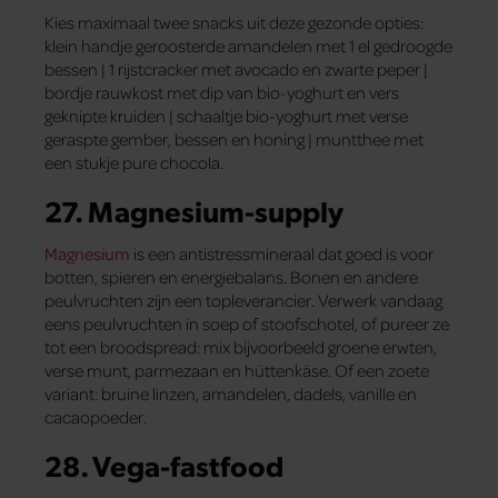
Kies maximaal twee snacks uit deze gezonde opties:
klein handje geroosterde amandelen met 1 el gedroogde
bessen | 1 rijstcracker met avocado en zwarte peper |
bordje rauwkost met dip van bio-yoghurt en vers
geknipte kruiden | schaaltje bio-yoghurt met verse
geraspte gember, bessen en honing | muntthee met
een stukje pure chocola.
27. Magnesium-supply
Magnesium
is een antistressmineraal dat goed is voor
botten, spieren en energiebalans. Bonen en andere
peulvruchten zijn een topleverancier. Verwerk vandaag
eens peulvruchten in soep of stoofschotel, of pureer ze
tot een broodspread: mix bijvoorbeeld groene erwten,
verse munt, parmezaan en hüttenkäse. Of een zoete
variant: bruine linzen, amandelen, dadels, vanille en
cacaopoeder.
28. Vega-fastfood