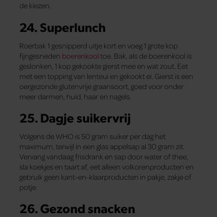
de kiezen.
24. Superlunch
Roerbak 1 gesnipperd uitje kort en voeg 1 grote kop
fijngesneden
boerenkool
toe. Bak, als de boerenkool is
geslonken, 1 kop gekookte gierst mee en wat zout. Eet
met een topping van lenteui en gekookt ei. Gierst is een
oergezonde glutenvrije graansoort, goed voor onder
meer darmen, huid, haar en nagels.
25. Dagje suikervrij
Volgens de WHO is 50 gram suiker per dag het
maximum, terwijl in een glas appelsap al 30 gram zit.
Vervang vandaag frisdrank en sap door water of thee,
sla koekjes en taart af, eet alleen volkorenproducten en
gebruik geen kant-en-klaarproducten in pakje, zakje of
potje.
26. Gezond snacken