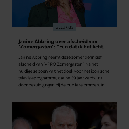
GELUKKIG
Janine Abbring over afscheid van
‘Zomergasten’: “Fijn dat ik het licht
mag uitdoen”
Janine Abbring neemt deze zomer definitief
afscheid van ‘VPRO Zomergasten’. Na het
huidige seizoen valt het doek voor het iconische
televisieprogramma, dat na 39 jaar verdwijnt
door bezuinigingen bij de publieke omroep. In
een interview met Leeuwarder Courant vertelt
de presentatrice hoe dubbel dat voor haar voelt.
Hoewel ze uitkijkt naar de laatste reeks, vindt ze
het ook verdrietig dat een televisieklassieker
verdwijnt.