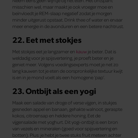
Neem eens geen wijntje bij het eten. Het ontspant
misschien wel, maar maakt je ook vroeger moe en
beïnvloedt je REM-slaap negatief zodat je morgen
minder uitgerust opstaat. Drink thee of water en ervaar
meer energie in de avonduren en een betere nachtrust.
22. Eet met stokjes
Met stokjes eet je langzamer en
kauw
je beter. Dat is
weldadig voor je spijsvertering, je proeft beter en je
geniet meer. Volgens voedingsexperts moet je net zo
lang kauwen tot je eten de oorspronkelijke textuur kwijt
is en in je mond voelt als een homogene ‘pap’.
23. Ontbijt als een yogi
Maak een salade van droge of verse vijgen, in stukjes
gesneden appel en banaan, gehakte walnoot, geraspte
kokos, citroensap en heldere honing. Eet de
vijgensalade met yoghurt. Dit yogi-ontbijt is een bron
van vezels en mineralen (goed voor spijsvertering en
botten). Plus: je hebt je twee stuks fruit meteen achter