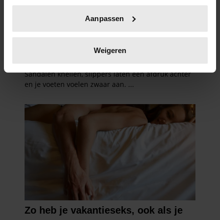
Uw apparaat identificeren door het actief te
Aanpassen
scannen op specifieke eigenschappen (fingerprinting)
Lees meer over hoe uw persoonlijke gegevens worden
verwerkt en stel uw voorkeuren in het
detailgedeelte
in.
Weigeren
U kunt uw toestemming op elk moment wijzigen of
intrekken in de Cookieverklaring.
We gebruiken cookies om content en advertenties te
personaliseren, om functies voor social media te bieden
en om ons websiteverkeer te analyseren. Ook delen we
informatie over uw gebruik van onze site met onze
partners voor social media, adverteren en analyse. Deze
partners kunnen deze gegevens combineren met andere
informatie die u aan ze heeft verstrekt of die ze hebben
verzameld op basis van uw gebruik van hun services. U
gaat akkoord met onze cookies als u onze website blijft
gebruiken.