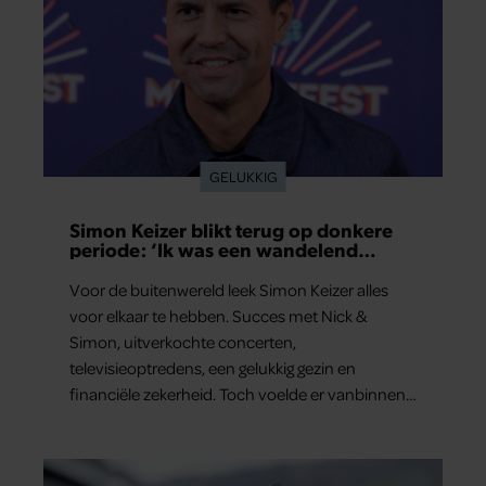
GELUKKIG
Simon Keizer blikt terug op donkere
periode: ‘Ik was een wandelend
hoofd’
Voor de buitenwereld leek Simon Keizer alles
voor elkaar te hebben. Succes met Nick &
Simon, uitverkochte concerten,
televisieoptredens, een gelukkig gezin en
financiële zekerheid. Toch voelde er vanbinnen
al jaren iets niet goed. In een openhartig
interview met ‘MAX Magazine’ vertelt de zanger
dat hij lange tijd vooral overleefde en steeds