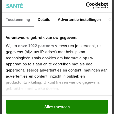
Toestemming
Details
Advertentie-instellingen
Ov
7 kleine dingen die je leven
beter maken (en weinig tijd
kosten)
Verantwoord gebruik van uw gegevens
Wij en
onze 1022 partners
verwerken je persoonlijke
gegevens (bijv. uw IP-adres) met behulp van
technologieën zoals cookies om informatie op uw
apparaat op te slaan en te gebruiken met als doel
gepersonaliseerde advertenties en content, metingen aan
advertenties en content, inzicht in publiek en
productontwikkeling. U kunt kiezen wie uw gegevens
gebruikt en met welke doelen.
Als u het toestaat, willen we ook graag:
Alles toestaan
Informatie verzamelen over uw geografische
locatie, die tot een paar meter nauwkeurig kan zijn