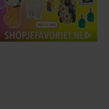
Tips om je lekker in je vel
te voelen
Met de Santé nieuwsbrief ontvang je elke
week tips om je energiek, ontspannen en in
balans te voelen.