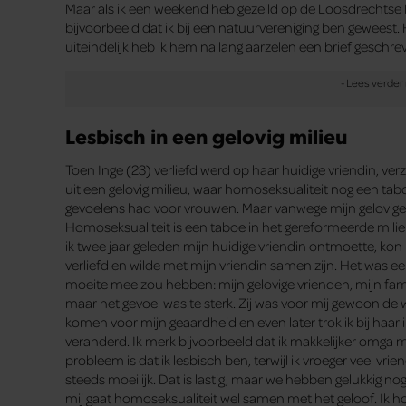
Maar als ik een weekend heb gezeild op de Loosdrechtse Pla
bijvoorbeeld dat ik bij een natuurvereniging ben geweest
uiteindelijk heb ik hem na lang aarzelen een brief geschre
Lesbisch in een gelovig milieu
Toen Inge (23) verliefd werd op haar huidige vriendin, ver
uit een gelovig milieu, waar homoseksualiteit nog een tabo
gevoelens had voor vrouwen. Maar vanwege mijn gelovige a
Homoseksualiteit is een taboe in het gereformeerde milie
ik twee jaar geleden mijn huidige vriendin ontmoette, kon
verliefd en wilde met mijn vriendin samen zijn. Het was een 
moeite mee zou hebben: mijn gelovige vrienden, mijn fami
maar het gevoel was te sterk. Zij was voor mij gewoon de 
komen voor mijn geaardheid en even later trok ik bij haar i
veranderd. Ik merk bijvoorbeeld dat ik makkelijker omga 
probleem is dat ik lesbisch ben, terwijl ik vroeger veel vrie
steeds moeilijk. Dat is lastig, maar we hebben gelukkig nog
mij gaat homoseksualiteit wel samen met het geloof. Ik 