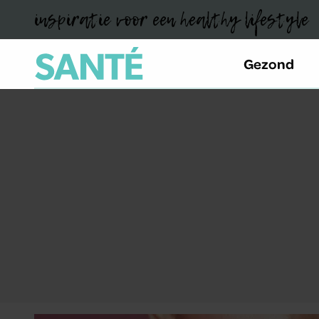
inspiratie voor een healthy lifestyle
Gezond