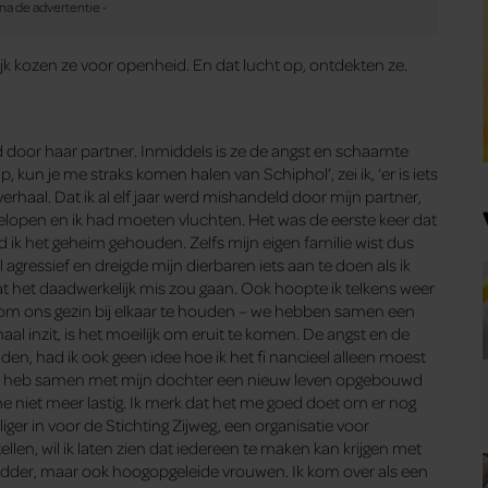
k kozen ze voor openheid. En dat lucht op, ontdekten ze.
ld door haar partner. Inmiddels is ze de angst en schaamte
p, kun je me straks komen halen van Schiphol’, zei ik, ‘er is iets
rhaal. Dat ik al elf jaar werd mishandeld door mijn partner,
gelopen en ik had moeten vluchten. Het was de eerste keer dat
d ik het geheim gehouden. Zelfs mijn eigen familie wist dus
l agressief en dreigde mijn dierbaren iets aan te doen als ik
 het daadwerkelijk mis zou gaan. Ook hoopte ik telkens weer
 om ons gezin bij elkaar te houden – we hebben samen een
al inzit, is het moeilijk om eruit te komen. De angst en de
, had ik ook geen idee hoe ik het fi nancieel alleen moest
 Ik heb samen met mijn dochter een nieuw leven opgebouwd
t me niet meer lastig. Ik merk dat het me goed doet om er nog
lliger in voor de Stichting Zijweg, een organisatie voor
ellen, wil ik laten zien dat iedereen te maken kan krijgen met
adder, maar ook hoogopgeleide vrouwen. Ik kom over als een