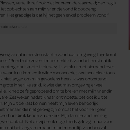
ssen, vertel ik zelf ook niet iedereen de waarheid; dan zeg ik
. Het opbiechten aan mijn vriendje vond ik doodeng;
ven. Het grappige is dat hij het geen enkel probleem vond.”
zweeg ze dat in eerste instantie voor haar omgeving. Inge komt
e is. “Rond mijn zeventiende merkte ik voor het eerst dat ik
chtergrond stopte ik die weg. Ik sprak er met niemand over.
u waar ik uit kom en ik wilde mensen niet kwetsen. Maar toen
 ik niet langer om mijn gevoelens heen. Ik was ontzettend
grote innerlijke strijd. Ik wist dat mijn omgeving er veel
lie. Ik heb zelfs geprobeerd om te breken met mijn vriendin,
ware. Zes weken nadat ik haar ontmoette, besloot ik uit te
n. Mijn uit de kast komen heeft mijn leven behoorlijk
met mensen die niet gelovig zijn omdat het voor hen geen
nden had die ik kende via de kerk. Mijn familie vind het nog
 wel contact. Net als zij ben ik nog steeds gelovig, maar voor
hoop dat het langzamerhand minder moeilijk voor hen zal