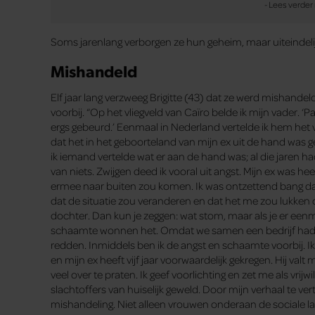
Soms jarenlang verborgen ze hun geheim, maar uiteindelij
Mishandeld
Elf jaar lang verzweeg Brigitte (43) dat ze werd mishande
voorbij. “Op het vliegveld van Caïro belde ik mijn vader. ‘Pa
ergs gebeurd.’ Eenmaal in Nederland vertelde ik hem het ve
dat het in het geboorteland van mijn ex uit de hand was 
ik iemand vertelde wat er aan de hand was; al die jaren ha
van niets. Zwijgen deed ik vooral uit angst. Mijn ex was hee
ermee naar buiten zou komen. Ik was ontzettend bang dat
dat de situatie zou veranderen en dat het me zou lukken
dochter. Dan kun je zeggen: wat stom, maar als je er eenma
schaamte wonnen het. Omdat we samen een bedrijf hadden
redden. Inmiddels ben ik de angst en schaamte voorbij.
en mijn ex heeft vijf jaar voorwaardelijk gekregen. Hij val
veel over te praten. Ik geef voorlichting en zet me als vrijwi
slachtoffers van huiselijk geweld. Door mijn verhaal te vert
mishandeling. Niet alleen vrouwen onderaan de sociale l