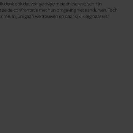
k denk ook dat veel gelovige meiden die lesbisch zijn
t ze de confrontatie met hun omgeving niet aandurven. Toch
r me. In juni gaan we trouwen en daar kijk ik erg naar uit.”