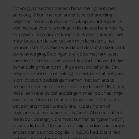
Tot vorig jaar september een behandeling niet goed
aansloeg. Ik kon met een ander type behandeling
beginnen, maar vlak daarna zou ik op vakantie gaan. Ik
wist niet wat voor bijwerkingen die nieuwe behandeling
zou geven. Toen ging de knop om. Ik dacht: ik word niet
meer beter, en de kwaliteit van mijn leven is nu het
belangrijkste. Misschien was dit wel de laatste keer dat ik
op vakantie ging. De dingen die ik doe met familie en
vrienden zijn me nu veel waard. Ik vond: dan wacht die
behandeling maar op mij, ik ga eerst op vakantie. Dat
besprak ik met mijn oncoloog. Ik denk ook dat het goed
is om dit soort beslissingen samen met een arts te
nemen. Ik heb een andere oncoloog dan in 2016. Zij kijkt
niet alleen naar de behandelingen, maar ook naar mijn
kwaliteit van leven en wat ik belangrijk vind. Dat is iets
wat een arts moet kunnen, vind ik: zien, horen of
begrijpen wat een patiënt nodig heeft. Al is een patiënt
hierin ook belangrijk: die moet kunnen aangeven wat hij
of zij nodig heeft. De band met mijn huidige oncoloog is
anders dan de oncoloog die ik in 2016 had. Dat is niet
ook niet zo gek. Toen werd ik beter, nu niet meer.