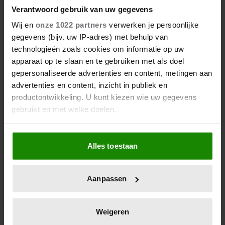
Verantwoord gebruik van uw gegevens
Wij en
onze 1022 partners
verwerken je persoonlijke
gegevens (bijv. uw IP-adres) met behulp van
technologieën zoals cookies om informatie op uw
apparaat op te slaan en te gebruiken met als doel
Wat als je stiekem verliefd op
gepersonaliseerde advertenties en content, metingen aan
een ander bent?
advertenties en content, inzicht in publiek en
productontwikkeling. U kunt kiezen wie uw gegevens
gebruikt en met welke doelen.
Als u het toestaat, willen we ook graag:
Alles toestaan
Informatie verzamelen over uw geografische
locatie, die tot een paar meter nauwkeurig kan zijn
Uw apparaat identificeren door het actief te
Aanpassen
scannen op specifieke eigenschappen (fingerprinting)
Lees meer over hoe uw persoonlijke gegevens worden
verwerkt en stel uw voorkeuren in het
detailgedeelte
in.
Weigeren
U kunt uw toestemming op elk moment wijzigen of