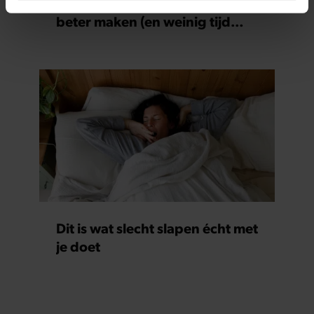
7 kleine dingen die je leven
intrekken in de Cookieverklaring.
beter maken (en weinig tijd
kosten)
We gebruiken cookies om content en advertenties te
personaliseren, om functies voor social media te bieden
en om ons websiteverkeer te analyseren. Ook delen we
informatie over uw gebruik van onze site met onze
partners voor social media, adverteren en analyse. Deze
partners kunnen deze gegevens combineren met andere
informatie die u aan ze heeft verstrekt of die ze hebben
verzameld op basis van uw gebruik van hun services. U
gaat akkoord met onze cookies als u onze website blijft
gebruiken.
Dit is wat slecht slapen écht met
je doet