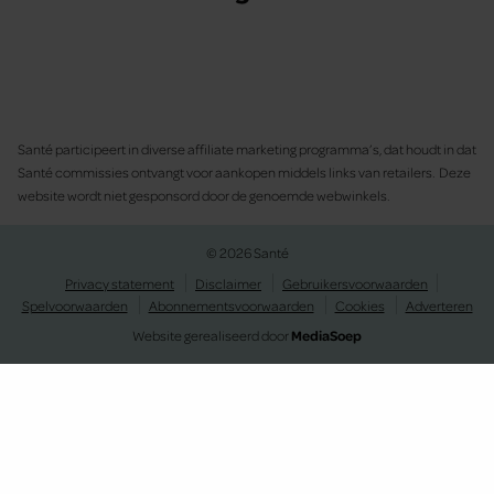
Santé participeert in diverse affiliate marketing programma’s, dat houdt in dat
Santé commissies ontvangt voor aankopen middels links van retailers. Deze
website wordt niet gesponsord door de genoemde webwinkels.
© 2026 Santé
Privacy statement
Disclaimer
Gebruikersvoorwaarden
Spelvoorwaarden
Abonnementsvoorwaarden
Cookies
Adverteren
Website gerealiseerd door
MediaSoep