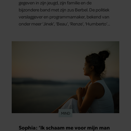
gegeven in zijn jeugd, zijn familie en de
bijzondere band met zijn zus Berbel. De politiek
verslaggever en programmamaker, bekend van
onder meer ‘Jinek’, ‘Beau’, ‘Renze’, ‘Humberto’
en ‘RTL Tonight’, vertelt dat juist zijn opvoeding
de basis vormde voor zijn carrière. Nog altijd kan
hij voor advies bij zijn zus terecht.
MIND
Sophia: ‘Ik schaam me voor mijn man