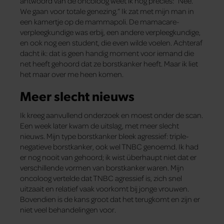
antwoord van de oncoloog weet ik nog precies: “Nee.
We gaan voor totale genezing.” Ik zat met mijn man in
een kamertje op de mammapoli. De mamacare-
verpleegkundige was erbij, een andere verpleegkundige,
en ook nog een student, die even wilde voelen. Achteraf
dacht ik: dat is geen handig moment voor iemand die
net heeft gehoord dat ze borstkanker heeft. Maar ik liet
het maar over me heen komen.
Meer slecht nieuws
Ik kreeg aanvullend onderzoek en moest onder de scan.
Een week later kwam de uitslag, met meer slecht
nieuws. Mijn type borstkanker bleek agressief: triple-
negatieve borstkanker, ook wel TNBC genoemd. Ik had
er nog nooit van gehoord; ik wist überhaupt niet dat er
verschillende vormen van borstkanker waren. Mijn
oncoloog vertelde dat TNBC agressief is, zich snel
uitzaait en relatief vaak voorkomt bij jonge vrouwen.
Bovendien is de kans groot dat het terugkomt en zijn er
niet veel behandelingen voor.