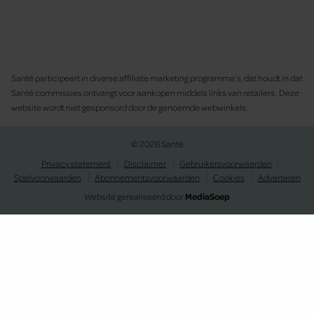
Santé participeert in diverse affiliate marketing programma’s, dat houdt in dat
Santé commissies ontvangt voor aankopen middels links van retailers. Deze
website wordt niet gesponsord door de genoemde webwinkels.
© 2026 Santé
Privacy statement
Disclaimer
Gebruikersvoorwaarden
Spelvoorwaarden
Abonnementsvoorwaarden
Cookies
Adverteren
Website gerealiseerd door
MediaSoep