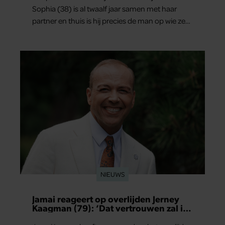
Sophia (38) is al twaalf jaar samen met haar
partner en thuis is hij precies de man op wie ze
verliefd werd: lief, zorgzaam en grappig. Toch
merkt ze dat ze zich steeds vaker schaamt zodra
ze samen onder de mensen zijn.
NIEUWS
Jamai reageert op overlijden Jerney
Kaagman (79): ‘Dat vertrouwen zal ik
nooit vergeten’