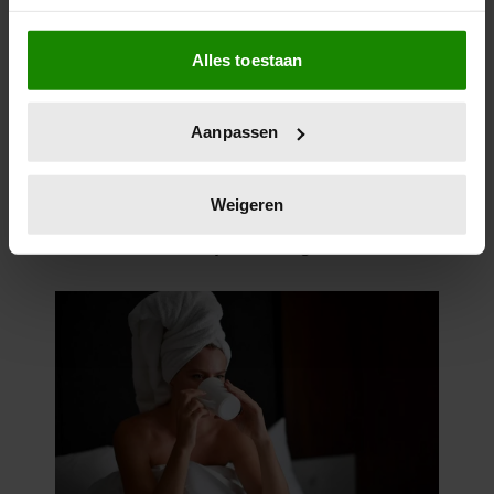
Als u het toestaat, willen we ook graag:
Alles toestaan
Informatie verzamelen over uw geografische
locatie, die tot een paar meter nauwkeurig kan zijn
Uw apparaat identificeren door het actief te
Aanpassen
scannen op specifieke eigenschappen (fingerprinting)
Lees meer over hoe uw persoonlijke gegevens worden
verwerkt en stel uw voorkeuren in het
detailgedeelte
in.
Weigeren
U kunt uw toestemming op elk moment wijzigen of
intrekken in de Cookieverklaring.
We gebruiken cookies om content en advertenties te
personaliseren, om functies voor social media te bieden
en om ons websiteverkeer te analyseren. Ook delen we
informatie over uw gebruik van onze site met onze
partners voor social media, adverteren en analyse. Deze
partners kunnen deze gegevens combineren met andere
informatie die u aan ze heeft verstrekt of die ze hebben
verzameld op basis van uw gebruik van hun services. U