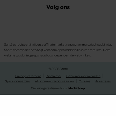
Volg ons
Santé participeert in diverse affiliate marketing programma’s, dat houdt in dat
Santé commissies ontvangt voor aankopen middels links van retailers. Deze
website wordt niet gesponsord door de genoemde webwinkels.
© 2026 Santé
Privacy statement
Disclaimer
Gebruikersvoorwaarden
Spelvoorwaarden
Abonnementsvoorwaarden
Cookies
Adverteren
Website gerealiseerd door
MediaSoep