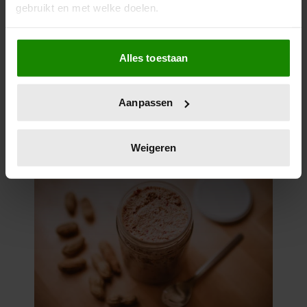
gebruikt en met welke doelen.
Als u het toestaat, willen we ook graag:
Alles toestaan
Informatie verzamelen over uw geografische
locatie, die tot een paar meter nauwkeurig kan zijn
Uw apparaat identificeren door het actief te
Aanpassen
scannen op specifieke eigenschappen (fingerprinting)
Lees meer over hoe uw persoonlijke gegevens worden
verwerkt en stel uw voorkeuren in het
detailgedeelte
in.
Weigeren
U kunt uw toestemming op elk moment wijzigen of
intrekken in de Cookieverklaring.
We gebruiken cookies om content en advertenties te
personaliseren, om functies voor social media te bieden
en om ons websiteverkeer te analyseren. Ook delen we
informatie over uw gebruik van onze site met onze
partners voor social media, adverteren en analyse. Deze
partners kunnen deze gegevens combineren met andere