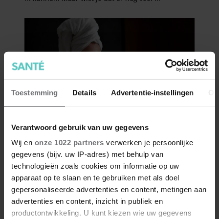
Toestemming
Details
Advertentie-instellingen
Ov
Verantwoord gebruik van uw gegevens
Wij en
onze 1022 partners
verwerken je persoonlijke
gegevens (bijv. uw IP-adres) met behulp van
technologieën zoals cookies om informatie op uw
apparaat op te slaan en te gebruiken met als doel
gepersonaliseerde advertenties en content, metingen aan
advertenties en content, inzicht in publiek en
productontwikkeling. U kunt kiezen wie uw gegevens