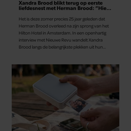
Xandra Brood blikt terug op eerste
liefdesnest met Herman Brood: “Hier
is Lola geboren”
Het is deze zomer precies 25 jaar geleden dat
Herman Brood overleed na zijn sprong van het
Hilton Hotel in Amsterdam. In een openhartig
interview met Nieuwe Revu wandelt Xandra
Brood langs de belangrijkste plekken uit hun
gezamenlijke verleden. Vooral de woning aan de
Lange Leidsedwarsstraat roept een stortvloed
aan herinneringen op. Daar begon hun leven
samen en werd dochter Lola geboren.