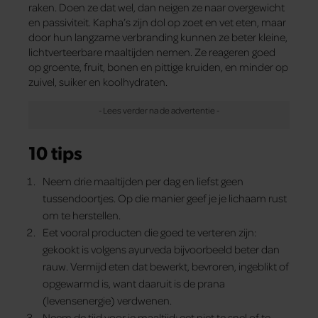
raken. Doen ze dat wel, dan neigen ze naar overgewicht
en passiviteit. Kapha’s zijn dol op zoet en vet eten, maar
door hun langzame verbranding kunnen ze beter kleine,
lichtverteerbare maaltijden nemen. Ze reageren goed
op groente, fruit, bonen en pittige kruiden, en minder op
zuivel, suiker en koolhydraten.
10 tips
Neem drie maaltijden per dag en liefst geen
tussendoortjes. Op die manier geef je je lichaam rust
om te herstellen.
Eet vooral producten die goed te verteren zijn:
gekookt is volgens ayurveda bijvoorbeeld beter dan
rauw. Vermijd eten dat bewerkt, bevroren, ingeblikt of
opgewarmd is, want daaruit is de prana
(levensenergie) verdwenen.
Neem de tijd voor je maaltijd: eet niet te snel of te