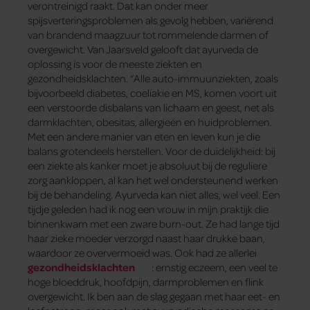
verontreinigd raakt. Dat kan onder meer
spijsverteringsproblemen als gevolg hebben, variërend
van brandend maagzuur tot rommelende darmen of
overgewicht. Van Jaarsveld gelooft dat ayurveda de
oplossing is voor de meeste ziekten en
gezondheidsklachten. “Alle auto-immuunziekten, zoals
bijvoorbeeld diabetes, coeliakie en MS, komen voort uit
een verstoorde disbalans van lichaam en geest, net als
darmklachten, obesitas, allergieën en huidproblemen.
Met een andere manier van eten en leven kun je die
balans grotendeels herstellen. Voor de duidelijkheid: bij
een ziekte als kanker moet je absoluut bij de reguliere
zorg aankloppen, al kan het wel ondersteunend werken
bij de behandeling. Ayurveda kan niet alles, wel veel. Een
tijdje geleden had ik nog een vrouw in mijn praktijk die
binnenkwam met een zware burn-out. Ze had lange tijd
haar zieke moeder verzorgd naast haar drukke baan,
waardoor ze oververmoeid was. Ook had ze allerlei
gezondheidsklachten
: ernstig eczeem, een veel te
hoge bloeddruk, hoofdpijn, darmproblemen en flink
overgewicht. Ik ben aan de slag gegaan met haar eet- en