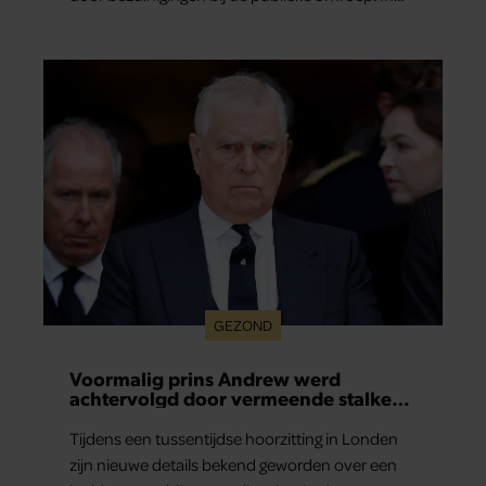
een interview met Leeuwarder Courant vertelt
de presentatrice hoe dubbel dat voor haar voelt.
Hoewel ze uitkijkt naar de laatste reeks, vindt ze
het ook verdrietig dat een televisieklassieker
verdwijnt.
GEZOND
Voormalig prins Andrew werd
achtervolgd door vermeende stalker
met bivakmuts
Tijdens een tussentijdse hoorzitting in Londen
zijn nieuwe details bekend geworden over een