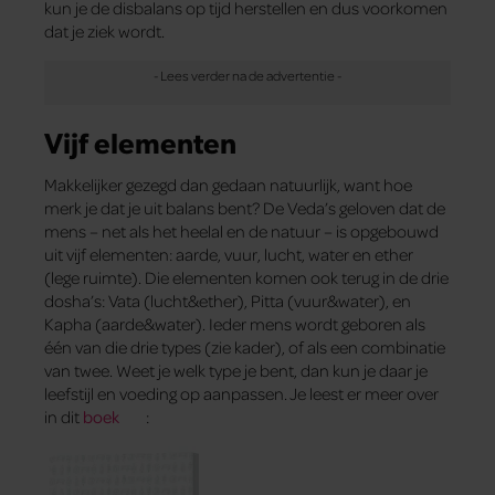
kun je de disbalans op tijd herstellen en dus voorkomen
dat je ziek wordt.
Vijf elementen
Makkelijker gezegd dan gedaan natuurlijk, want hoe
merk je dat je uit balans bent? De Veda’s geloven dat de
mens – net als het heelal en de natuur – is opgebouwd
uit vijf elementen: aarde, vuur, lucht, water en ether
(lege ruimte). Die elementen komen ook terug in de drie
dosha’s: Vata (lucht&ether), Pitta (vuur&water), en
Kapha (aarde&water). Ieder mens wordt geboren als
één van die drie types (zie kader), of als een combinatie
van twee. Weet je welk type je bent, dan kun je daar je
leefstijl en voeding op aanpassen. Je leest er meer over
in dit
boek
: