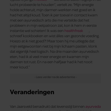
lucht probeerde te houden”, vertelt ze. “Mijn energie
holde achteruit, mijn darmen werkten niet goed en ik
had het altijd koud. Toen ik per toeval in contact kwam
met een ayurvedisch arts die me vertelde dat het
probleem in mijn eetpatroon zat, kon ik hem in eerste
instantie wel schieten! Ik was een
healthfreak
,
schreef kookboeken en wist álles van gezonde voeding.
Hoezo at ik niet goed?! Maar toen hij me uitlegde dat
mijn eetgewoonten niet bij mijn lichaam pasten, klonk
dat eigenlijk heel logisch. Na drie maanden ayurvedisch
eten, had ik al veel meer energie en kwamen mijn
darmen tot rust. En na een halfjaar had ik het nooit
meer koud.”
Veranderingen
Van Jaarsveld benadrukt dat levensstijl binnen
ayurveda