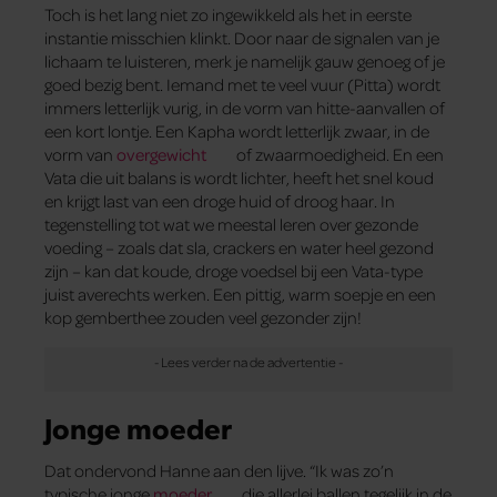
Toch is het lang niet zo ingewikkeld als het in eerste
instantie misschien klinkt. Door naar de signalen van je
lichaam te luisteren, merk je namelijk gauw genoeg of je
goed bezig bent. Iemand met te veel vuur (Pitta) wordt
immers letterlijk vurig, in de vorm van hitte-aanvallen of
een kort lontje. Een Kapha wordt letterlijk zwaar, in de
vorm van
overgewicht
of zwaarmoedigheid. En een
Vata die uit balans is wordt lichter, heeft het snel koud
en krijgt last van een droge huid of droog haar. In
tegenstelling tot wat we meestal leren over gezonde
voeding – zoals dat sla, crackers en water heel gezond
zijn – kan dat koude, droge voedsel bij een Vata-type
juist averechts werken. Een pittig, warm soepje en een
kop gemberthee zouden veel gezonder zijn!
Jonge moeder
Dat ondervond Hanne aan den lijve. “Ik was zo’n
typische jonge
moeder
die allerlei ballen tegelijk in de