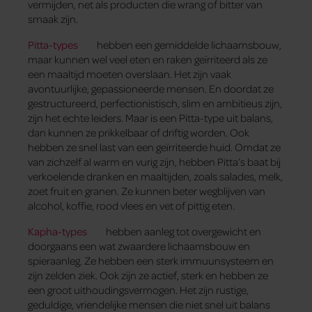
vermijden, net als producten die wrang of bitter van
smaak zijn.
Pitta-types
hebben een gemiddelde lichaamsbouw,
maar kunnen wel veel eten en raken geïrriteerd als ze
een maaltijd moeten overslaan. Het zijn vaak
avontuurlijke, gepassioneerde mensen. En doordat ze
gestructureerd, perfectionistisch, slim en ambitieus zijn,
zijn het echte leiders. Maar is een Pitta-type uit balans,
dan kunnen ze prikkelbaar of driftig worden. Ook
hebben ze snel last van een geïrriteerde huid. Omdat ze
van zichzelf al warm en vurig zijn, hebben Pitta’s baat bij
verkoelende dranken en maaltijden, zoals salades, melk,
zoet fruit en granen. Ze kunnen beter wegblijven van
alcohol, koffie, rood vlees en vet of pittig eten.
Kapha-types
hebben aanleg tot overgewicht en
doorgaans een wat zwaardere lichaamsbouw en
spieraanleg. Ze hebben een sterk immuunsysteem en
zijn zelden ziek. Ook zijn ze actief, sterk en hebben ze
een groot uithoudingsvermogen. Het zijn rustige,
geduldige, vriendelijke mensen die niet snel uit balans