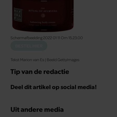
partners kunnen deze gegevens combineren met andere
informatie die u aan ze heeft verstrekt of die ze hebben
verzameld op basis van uw gebruik van hun services. U
gaat akkoord met onze cookies als u onze website blijft
gebruiken.
Schermafbeelding 2022 01 11 Om 15.23.00
BESTEL HIER
Tekst Marion van Es | Beeld GettyImages
Tip van de redactie
Deel dit artikel op social media!
Uit andere media