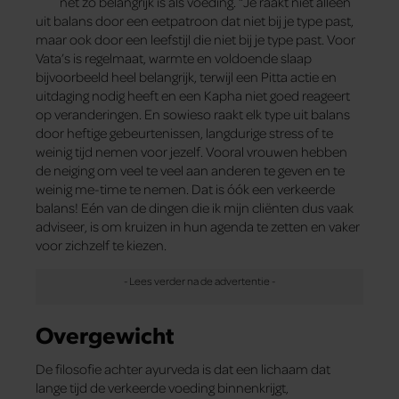
net zo belangrijk is als voeding. “Je raakt niet alleen
uit balans door een eetpatroon dat niet bij je type past,
maar ook door een leefstijl die niet bij je type past. Voor
Vata’s is regelmaat, warmte en voldoende slaap
bijvoorbeeld heel belangrijk, terwijl een Pitta actie en
uitdaging nodig heeft en een Kapha niet goed reageert
op veranderingen. En sowieso raakt elk type uit balans
door heftige gebeurtenissen, langdurige stress of te
weinig tijd nemen voor jezelf. Vooral vrouwen hebben
de neiging om veel te veel aan anderen te geven en te
weinig me-time te nemen. Dat is óók een verkeerde
balans! Eén van de dingen die ik mijn cliënten dus vaak
adviseer, is om kruizen in hun agenda te zetten en vaker
voor zichzelf te kiezen.
Overgewicht
De filosofie achter ayurveda is dat een lichaam dat
lange tijd de verkeerde voeding binnenkrijgt,