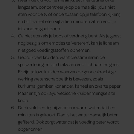
langzaam, concentreer je op de maaltijd (dus niet
eten voor de tv of ondertussen op je telefoon kijken)
en blijf na het eten vijf á tien minuten zitten voor je
iets anders gaat doen.
Ga niet eten als je boos of verdrietig bent. Als je geest
nog bezig is om emoties te ‘verteren’, kan je lichaam
niet goed voedingsstoffen opnemen.
Gebruik veel kruiden, want die stimuleren de
spijsvertering en zijn heilzaam voor lichaam en geest.
Er zijn talloze kruiden waarvan de geneeskrachtige
werking wetenschappelijk is bewezen, zoals
kurkuma, gember, koriander, kaneel en zwarte peper.
Maar er zijn ook ayurvedische kruidenmengsels te
koop.
Drink voldoende, bij voorkeur warm water dat tien
minuten is gekookt. Dan is het water namelijk beter
gefilterd. Ook zorgt water dat je voeding beter wordt
opgenomen.