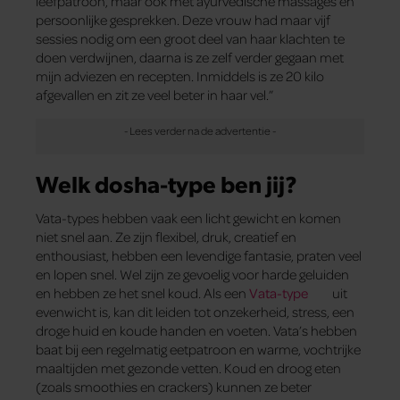
leefpatroon, maar ook met ayurvedische massages en
persoonlijke gesprekken. Deze vrouw had maar vijf
sessies nodig om een groot deel van haar klachten te
doen verdwijnen, daarna is ze zelf verder gegaan met
mijn adviezen en recepten. Inmiddels is ze 20 kilo
afgevallen en zit ze veel beter in haar vel.”
Welk dosha-type ben jij?
Vata-types hebben vaak een licht gewicht en komen
niet snel aan. Ze zijn flexibel, druk, creatief en
enthousiast, hebben een levendige fantasie, praten veel
en lopen snel. Wel zijn ze gevoelig voor harde geluiden
en hebben ze het snel koud. Als een
Vata-type
uit
evenwicht is, kan dit leiden tot onzekerheid, stress, een
droge huid en koude handen en voeten. Vata’s hebben
baat bij een regelmatig eetpatroon en warme, vochtrijke
maaltijden met gezonde vetten. Koud en droog eten
(zoals smoothies en crackers) kunnen ze beter