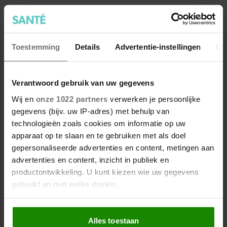
Toestemming
Details
Advertentie-instellingen
Ov
Verantwoord gebruik van uw gegevens
Wij en
onze 1022 partners
verwerken je persoonlijke
gegevens (bijv. uw IP-adres) met behulp van
Wat als je stiekem verliefd op
technologieën zoals cookies om informatie op uw
apparaat op te slaan en te gebruiken met als doel
een ander bent?
gepersonaliseerde advertenties en content, metingen aan
advertenties en content, inzicht in publiek en
productontwikkeling. U kunt kiezen wie uw gegevens
gebruikt en met welke doelen.
Als u het toestaat, willen we ook graag:
Alles toestaan
Informatie verzamelen over uw geografische