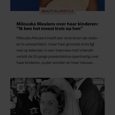
BEAUTY & LIFESTYLE
Milouska Meulens over haar kinderen:
“Ik ben het meest trots op hen”
Milouska Meulens heeft een druk leven als radio-
en tv-presentator, maar haar grootste trots ligt
niet op televisie. In een interview met Vriendin
vertelt de 53-jarige presentatrice openhartig over
haar kinderen, ouder worden en haar nieuwe
kinderboek Chill. Ook blikt ze terug op haar jeugd
en deelt ze welke levenslessen haar vandaag de
dag het meest bezighouden.