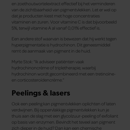
en zoethoutwortelextract effectief bij het verminderen
van de zichtbaarheid van pigmentvlekken. Let er wel op
dat je producten kiest met hoge concentraties
vitaminen en zuren. Voor vitamine C is dat bijvoorbeeld
5%, terwijl vitamine A al vanaf 0,01% effectief is.
Een andere stof waarvan is bewezen dat hij werkt tegen
hyperpigmentatie is hydrochinon. Dit geneesmiddel
remt de aanmaak van pigment in de huid.
Myrte Stok: “Ik adviseer patiënten vaak
hydrochinoncrème of tripletherapie, waarbij
hydrochinon wordt gecombineerd met een tretinoïne-
en corticosteroïdencrème.”
Peelings & lasers
Ook een peeling kan pigmentvlekken oplichten of laten
verdwijnen. Bij oppervlakkige pigmentvlekken kun je
thuis aan de slag met een glycolzuur-peeling of exfoliant
op basis van enzymen. Bevindt het teveel aan pigment
zich dieper in de huid? Dan kan een chemische