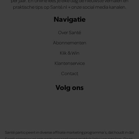
per jaar. En online lees je elke dag de nieuwste verhalen en
praktische tips op Santé.nl + onze social media kanalen.
Navigatie
Over Santé
Abonnementen
Klik & Win
Klantenservice
Contact
Volg ons
Santé participeert in diverse affiliate marketing programma’s, dat houdt in dat
Santé commissies ontvangt voor aankopen middels links van retailers. Deze