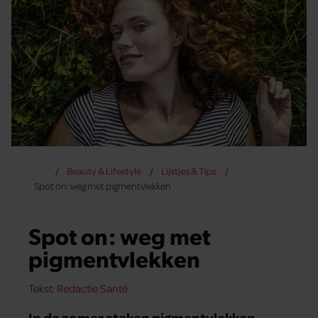
Beauty & Lifestyle
Lijstjes & Tips
Spot on: weg met pigmentvlekken
Spot on: weg met
pigmentvlekken
Tekst:
Redactie Santé
In de zomer steken pigmentvlekken