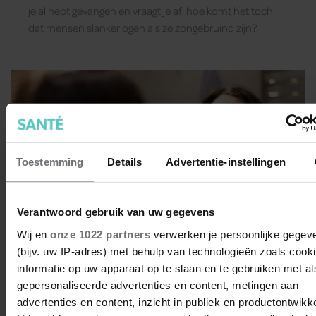
je al hebt gevangen en vraagt je af: hoe komt het toch
dat mensen slanker ogen als ze zongebruind zijn?
Toestemming
Details
Advertentie-instellingen
Verantwoord gebruik van uw gegevens
Wij en
onze 1022 partners
verwerken je persoonlijke gegev
(bijv. uw IP-adres) met behulp van technologieën zoals cook
informatie op uw apparaat op te slaan en te gebruiken met al
gepersonaliseerde advertenties en content, metingen aan
Weet jij hoe je deze
advertenties en content, inzicht in publiek en productontwikke