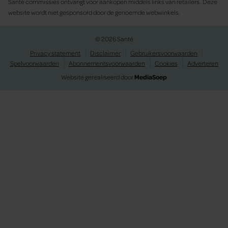
Santé commissies ontvangt voor aankopen middels links van retailers. Deze
website wordt niet gesponsord door de genoemde webwinkels.
© 2026 Santé
Privacy statement
Disclaimer
Gebruikersvoorwaarden
Spelvoorwaarden
Abonnementsvoorwaarden
Cookies
Adverteren
Website gerealiseerd door
MediaSoep