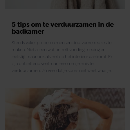
services. U gaat akkoord met onze cookies als u onze websi
blijft gebruiken.
5 tips om te verduurzamen in de
badkamer
Steeds vaker proberen mensen duurzame keuzes te
maken. Niet alleen wat betreft voeding, kleding en
leefstijl, maar ook als het op het interieur aankomt. Er
zijn ontzettend veel manieren om je huis te
verduurzamen. Zó veel dat je soms niet weet waar je
moet beginnen. Het is dan handig om per kamer aan de
slag te gaan. In dit artikel lees je 5 handige tips om te
verduurzamen in de badkamer.