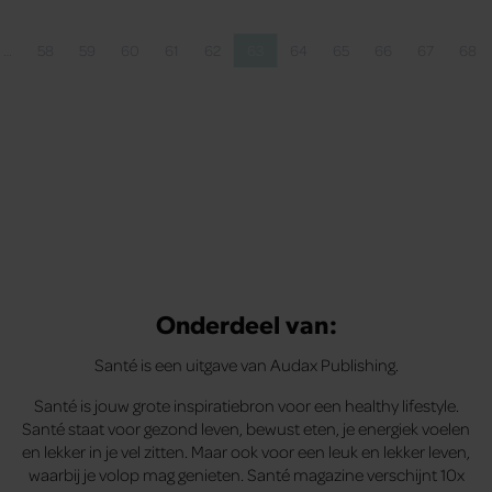
…
58
59
60
61
62
63
64
65
66
67
68
agina
ina
Pagina
Pagina
Pagina
Pagina
Pagina
Pagina
Pagina
Pagina
Pagina
Pagina
Pag
Onderdeel van:
Santé is een uitgave van Audax Publishing.
Santé is jouw grote inspiratiebron voor een healthy lifestyle.
Santé staat voor gezond leven, bewust eten, je energiek voelen
en lekker in je vel zitten. Maar ook voor een leuk en lekker leven,
waarbij je volop mag genieten. Santé magazine verschijnt 10x