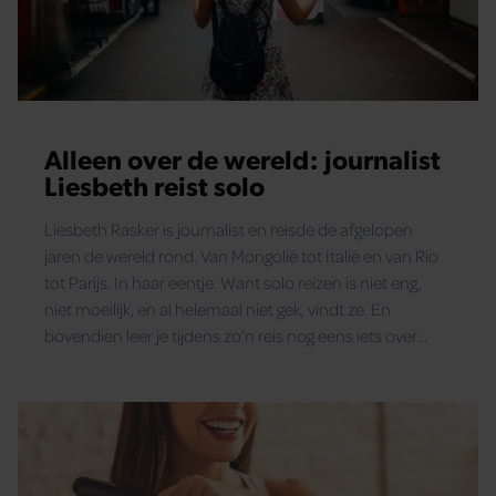
Alleen over de wereld: journalist
Liesbeth reist solo
Liesbeth Rasker is journalist en reisde de afgelopen
jaren de wereld rond. Van Mongolië tot Italië en van Rio
tot Parijs. In haar eentje. Want solo reizen is niet eng,
niet moeilijk, en al helemaal niet gek, vindt ze. En
bovendien leer je tijdens zo’n reis nog eens iets over
jezelf. De wereld ligt aan je voeten, en daar heb je
helemaal niemand voor nodig.