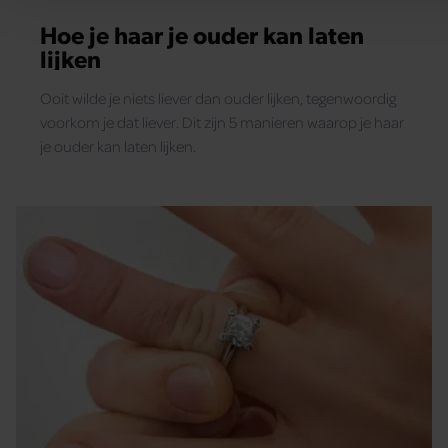
Deze partners kunnen deze gegevens combineren met ande
Hoe je haar je ouder kan laten
informatie die u aan ze heeft verstrekt of die ze hebben ver
lijken
basis van uw gebruik van hun services. U gaat akkoord met
cookies als u onze website blijft gebruiken.
Ooit wilde je niets liever dan ouder lijken, tegenwoordig
voorkom je dat liever. Dit zijn 5 manieren waarop je haar
je ouder kan laten lijken.