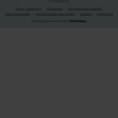
© 2026 Santé
Privacy statement
Disclaimer
Gebruikersvoorwaarden
Spelvoorwaarden
Abonnementsvoorwaarden
Cookies
Adverteren
Website gerealiseerd door
MediaSoep