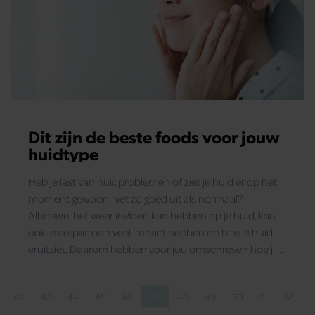
Dit zijn de beste foods voor jouw
huidtype
Heb je last van huidproblemen of ziet je huid er op het
moment gewoon niet zo goed uit als normaal?
Alhoewel het weer invloed kan hebben op je huid, kan
ook je eetpatroon veel impact hebben op hoe je huid
eruitziet. Daarom hebben voor jou omschreven hoe jij
met food jouw huid er weer gezond en stralend uit kan
laten zien, ongeacht je huidtype of het huidissue waar je
42
43
44
45
46
47
48
49
50
51
52
mee kampt.
na
a
Pagina
Pagina
Pagina
Pagina
Pagina
Pagina
Pagina
Pagina
Pagina
Pagina
Pagina