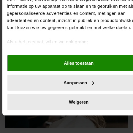
6 tips tegen gezwollen ogen
informatie op uw apparaat op te slaan en te gebruiken met al
Slecht geslapen of flink gehuild? Gezwollen ogen komen
gepersonaliseerde advertenties en content, metingen aan
nooit goed uit. Met deze tips zorg je ervoor dat je
advertenties en content, inzicht in publiek en productontwikk
oogleden hun normale proporties terugkrijgen.
kunt kiezen wie uw gegevens gebruikt en met welke doelen.
Als u het toestaat, willen we ook graag:
Informatie verzamelen over uw geografische locatie, d
een paar meter nauwkeurig kan zijn
Alles toestaan
Uw apparaat identificeren door het actief te scannen 
specifieke eigenschappen (fingerprinting)
Lees meer over hoe uw persoonlijke gegevens worden verwe
Aanpassen
stel uw voorkeuren in het
detailgedeelte
in. U kunt uw toes
op elk moment wijzigen of intrekken in de Cookieverklaring.
Weigeren
We gebruiken cookies om content en advertenties te persona
om functies voor social media te bieden en om ons websitev
te analyseren. Ook delen we informatie over uw gebruik van
site met onze partners voor social media, adverteren en ana