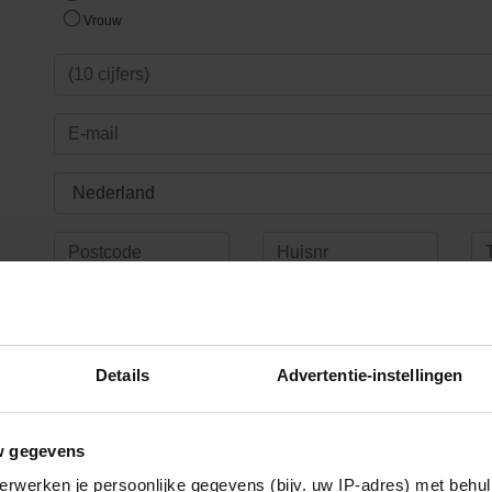
Details
Advertentie-instellingen
w gegevens
erwerken je persoonlijke gegevens (bijv. uw IP-adres) met behul