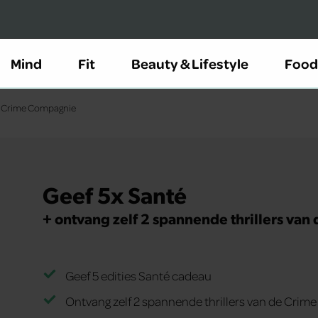
Mind
Fit
Beauty & Lifestyle
Food
de Crime Compagnie
Geef 5x Santé
+ ontvang zelf 2 spannende thrillers va
Geef 5 edities Santé cadeau
Ontvang zelf 2 spannende thrillers van de Crime