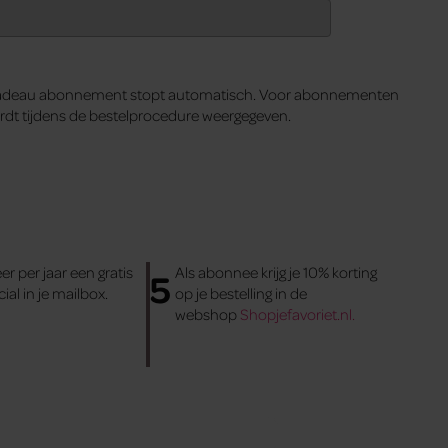
. Het cadeau abonnement stopt automatisch. Voor abonnementen
ordt tijdens de bestelprocedure weergegeven.
er per jaar een gratis
Als abonnee krijg je 10% korting
5
cial in je mailbox.
op je bestelling in de
webshop
Shopjefavoriet.nl.
Veelgestelde vragen