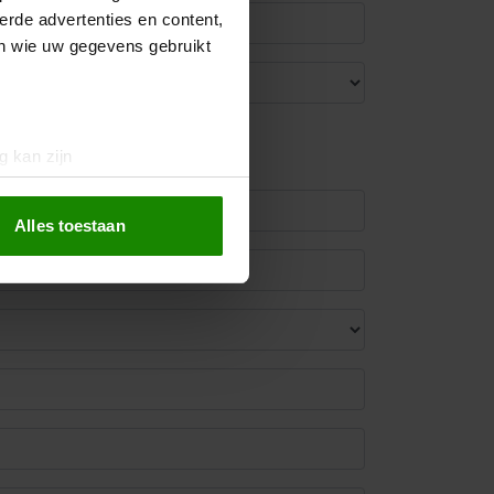
erde advertenties en content,
en wie uw gegevens gebruikt
g kan zijn
erprinting)
t
detailgedeelte
in. U kunt uw
Alles toestaan
 media te bieden en om ons
ze partners voor social
nformatie die u aan ze heeft
oord met onze cookies als u