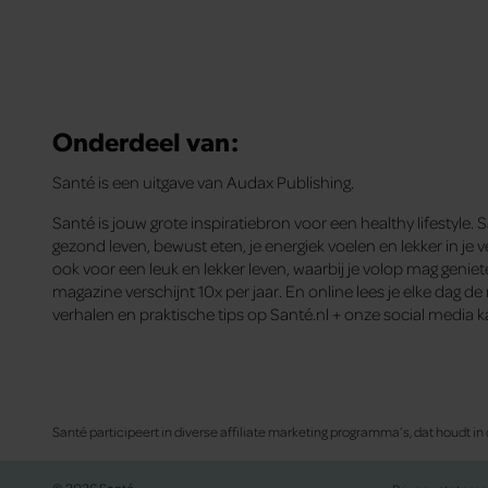
Onderdeel van:
Santé is een uitgave van Audax Publishing.
Santé is jouw grote inspiratiebron voor een healthy lifestyle. 
gezond leven, bewust eten, je energiek voelen en lekker in je ve
ook voor een leuk en lekker leven, waarbij je volop mag genie
magazine verschijnt 10x per jaar. En online lees je elke dag d
verhalen en praktische tips op Santé.nl + onze social media k
Santé participeert in diverse affiliate marketing programma’s, dat houdt