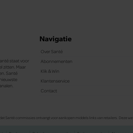
Navigatie
Over Santé
Santé staat voor
Abonnementen
l zitten. Maar
Klik & Win
ten. Santé
e nieuwste
Klantenservice
analen.
Contact
 in dat Santé commissies ontvangt voor aankopen middels links van retailers. Deze