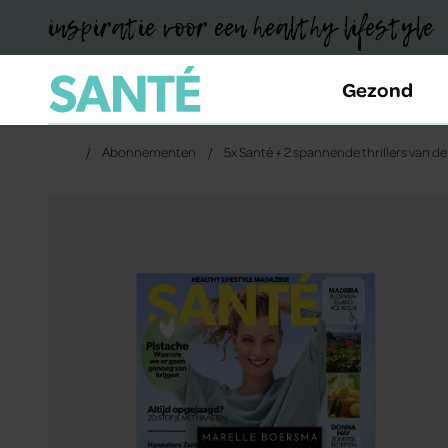
inspiratie voor een healthy lifestyle
Gezond
Abonnementen
5x Santé + 2 spannende thrillers van 