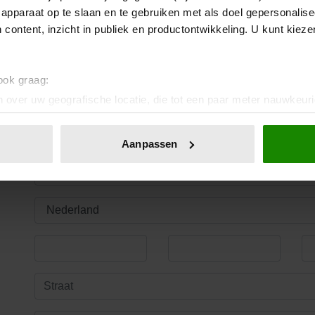
apparaat op te slaan en te gebruiken met als doel gepersonalise
 content, inzicht in publiek en productontwikkeling. U kunt kiez
 ook graag:
 over uw geografische locatie, die tot een paar meter nauwkeuri
eren door het actief te scannen op specifieke eigenschappen (fing
onlijke gegevens worden verwerkt en stel uw voorkeuren in he
Aanpassen
jzigen of intrekken in de Cookieverklaring.
ent en advertenties te personaliseren, om functies voor social
. Ook delen we informatie over uw gebruik van onze site met on
e. Deze partners kunnen deze gegevens combineren met andere i
erzameld op basis van uw gebruik van hun services. U gaat akk