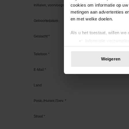
cookies om informatie op uw 
metingen aan advertenties en
en met welke doelen.
Als u het toestaat, willen we
Informatie verzamelen
Uw apparaat identific
Lees meer over hoe uw perso
Weigeren
toestemming op elk moment wi
We gebruiken cookies om cont
websiteverkeer te analyseren
media, adverteren en analys
verstrekt of die ze hebben v
onze website blijft gebruiken.