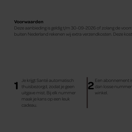
Voorwaarden
Deze aanbieding is geldig t/m 30-09-2026 of zolang de voorr
buiten Nederland rekenen wij extra verzendkosten. Deze koste
Je krijgt Santé automatisch
Een abonnement is
1
2
thuisbezorgd, zodat je geen
dan losse nummers
uitgave mist. Bij elk nummer
winkel.
maak je kans op een leuk
cadeau.
Abonnement met korting