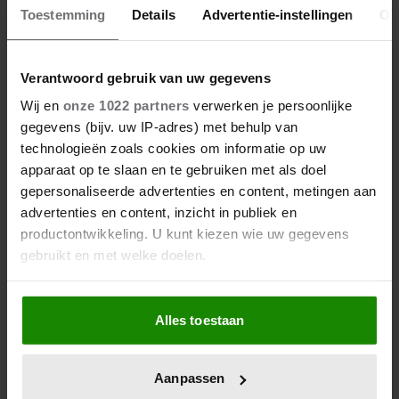
Toestemming
Details
Advertentie-instellingen
Ov
Verantwoord gebruik van uw gegevens
Wij en
onze 1022 partners
verwerken je persoonlijke
gegevens (bijv. uw IP-adres) met behulp van
technologieën zoals cookies om informatie op uw
apparaat op te slaan en te gebruiken met als doel
gepersonaliseerde advertenties en content, metingen aan
advertenties en content, inzicht in publiek en
productontwikkeling. U kunt kiezen wie uw gegevens
gebruikt en met welke doelen.
Als u het toestaat, willen we ook graag:
Alles toestaan
Informatie verzamelen over uw geografische
locatie, die tot een paar meter nauwkeurig kan zijn
Uw apparaat identificeren door het actief te
Aanpassen
scannen op specifieke eigenschappen (fingerprinting)