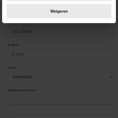
Lees meer over hoe uw persoonlijke gegevens worden
verwerkt en stel uw voorkeuren in het
detailgedeelte
in.
Weigeren
U kunt uw toestemming op elk moment wijzigen of
intrekken in de Cookieverklaring.
We gebruiken cookies om content en advertenties te
personaliseren, om functies voor social media te bieden
en om ons websiteverkeer te analyseren. Ook delen we
informatie over uw gebruik van onze site met onze
partners voor social media, adverteren en analyse. Deze
partners kunnen deze gegevens combineren met andere
informatie die u aan ze heeft verstrekt of die ze hebben
verzameld op basis van uw gebruik van hun services. U
gaat akkoord met onze cookies als u onze website blijft
gebruiken.