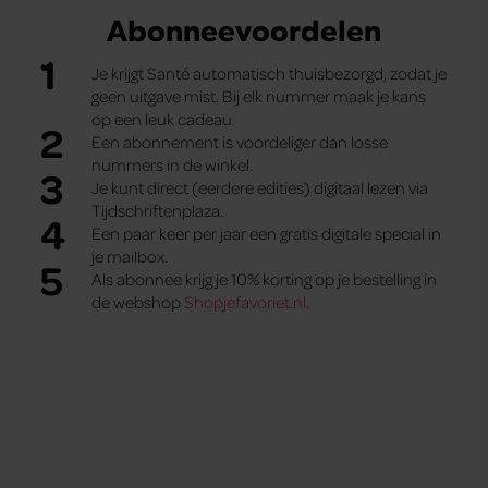
Abonneevoordelen
1
Je krijgt Santé automatisch thuisbezorgd, zodat je
geen uitgave mist. Bij elk nummer maak je kans
op een leuk cadeau.
2
Een abonnement is voordeliger dan losse
nummers in de winkel.
3
Je kunt direct (eerdere edities) digitaal lezen via
Tijdschriftenplaza.
4
Een paar keer per jaar een gratis digitale special in
je mailbox.
5
Als abonnee krijg je 10% korting op je bestelling in
de webshop
Shopjefavoriet.nl.
Abonnement met korting
Abonnement met cadeau