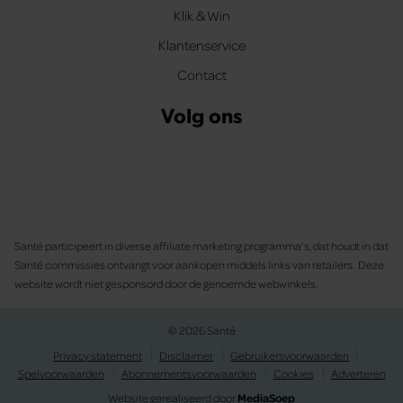
Klik & Win
Klantenservice
Contact
Volg ons
Santé participeert in diverse affiliate marketing programma’s, dat houdt in dat
Santé commissies ontvangt voor aankopen middels links van retailers. Deze
website wordt niet gesponsord door de genoemde webwinkels.
© 2026 Santé
Privacy statement
Disclaimer
Gebruikersvoorwaarden
Spelvoorwaarden
Abonnementsvoorwaarden
Cookies
Adverteren
Website gerealiseerd door
MediaSoep